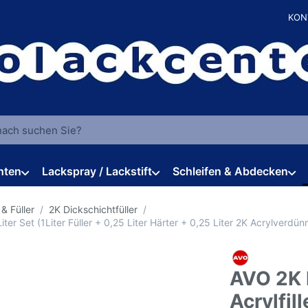
KON
 einen Suchbegriff ein. Während Sie tippen, erscheinen automat
hten
Lackspray / Lackstift
Schleifen & Abdecken
& Füller
2K Dickschichtfüller
Liter Set (1Liter Füller + 0,25 Liter Härter + 0,25 Liter 2K Acrylverdü
AVO 2K H
Acrylfill