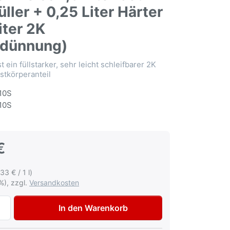
Füller + 0,25 Liter Härter
iter 2K
rdünnung)
st ein füllstarker, sehr leicht schleifbarer 2K
stkörperanteil
10S
10S
€
,33 € / 1 l)
%), zzgl.
Versandkosten
AVO 2K HS 4:1 Grundier Füller Acrylfiller weiss 1,5 Liter Set
In den Warenkorb