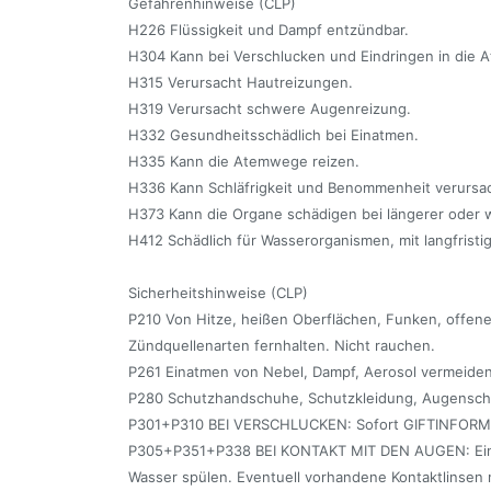
Gefahrenhinweise (CLP)
H226 Flüssigkeit und Dampf entzündbar.
H304 Kann bei Verschlucken und Eindringen in die A
H315 Verursacht Hautreizungen.
H319 Verursacht schwere Augenreizung.
H332 Gesundheitsschädlich bei Einatmen.
H335 Kann die Atemwege reizen.
H336 Kann Schläfrigkeit und Benommenheit verursa
H373 Kann die Organe schädigen bei längerer oder w
H412 Schädlich für Wasserorganismen, mit langfristi
Sicherheitshinweise (CLP)
P210 Von Hitze, heißen Oberflächen, Funken, offe
Zündquellenarten fernhalten. Nicht rauchen.
P261 Einatmen von Nebel, Dampf, Aerosol vermeiden
P280 Schutzhandschuhe, Schutzkleidung, Augenschu
P301+P310 BEI VERSCHLUCKEN: Sofort GIFTINFORM
P305+P351+P338 BEI KONTAKT MIT DEN AUGEN: Eini
Wasser spülen. Eventuell vorhandene Kontaktlinsen 