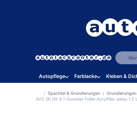
Geben Sie
Autopflege
Farblacke
Kleben & Dic
Startseite
Spachtel & Grundierungen
Grundierungen 
AVO 2K HS 4:1 Grundier Füller Acrylfiller weiss 1,5 