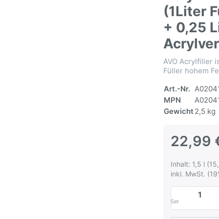
(1Liter 
+ 0,25 L
Acrylve
AVO Acrylfiller i
Füller hohem Fe
Art.-Nr.
A0204
MPN
A0204
Gewicht
2,5 kg
22,99 
Inhalt: 1,5 l (15
inkl. MwSt. (19
Set