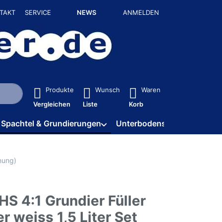
TAKT
SERVICE
NEWS
ANMELDEN
isch erste Ergebnisse. Drücken Sie die Eingabetaste, um alle 
Produkte
Wunsch
Waren
Vergleichen
Liste
Korb
Spachtel & Grundierungen
Unterbodenschutz / HV
nnung)
S 4:1 Grundier Füller
er weiss 1,5 Liter Set