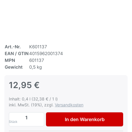
Art.-Nr.
K601137
EAN / GTIN
4015962001374
MPN
601137
Gewicht
0,5 kg
12,95 €
Inhalt: 0,4 l (32,38 € / 1 l)
inkl. MwSt. (19%), zzgl.
Versandkosten
Autolack Volkswagen, VW, Audi LL5Z Isla
In den Warenkorb
Stück