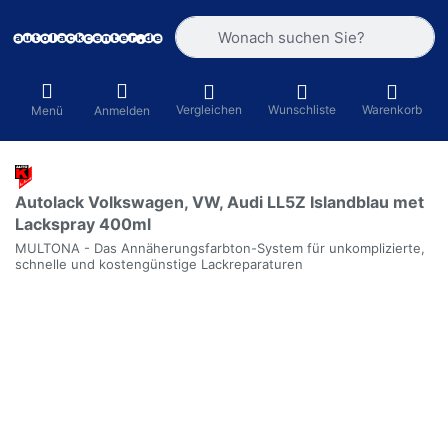
Geben Sie einen Suchbegriff ein. Währ
Vergleichen
Wunschliste
Warenkorb
Menü
Anmelden
Autolack Volkswagen, VW, Audi LL5Z Islandblau met
Lackspray 400ml
MULTONA - Das Annäherungsfarbton-System für unkomplizierte,
schnelle und kostengünstige Lackreparaturen