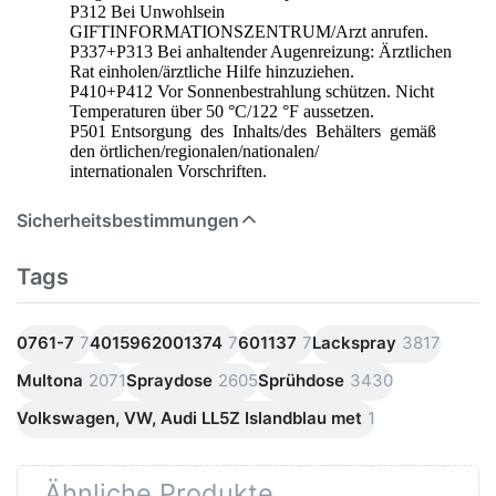
P312 Bei Unwohlsein
GIFTINFORMATIONSZENTRUM/Arzt anrufen.
P337+P313 Bei anhaltender Augenreizung: Ärztlichen
Rat einholen/ärztliche Hilfe hinzuziehen.
P410+P412 Vor Sonnenbestrahlung schützen. Nicht
Temperaturen über 50 °C/122 °F aussetzen.
P501 Entsorgung des Inhalts/des Behälters gemäß
den örtlichen/regionalen/nationalen/
internationalen Vorschriften.
Sicherheitsbestimmungen
Tags
0761-7
7
4015962001374
7
601137
7
Lackspray
3817
Multona
2071
Spraydose
2605
Sprühdose
3430
Volkswagen, VW, Audi LL5Z Islandblau met
1
Ähnliche Produkte