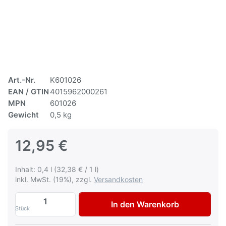
Art.-Nr.
K601026
EAN / GTIN
4015962000261
MPN
601026
Gewicht
0,5 kg
12,95 €
Inhalt: 0,4 l (32,38 € / 1 l)
inkl. MwSt. (19%), zzgl.
Versandkosten
Autolack Toyota 1J9 Celestial Silver met
In den Warenkorb
Stück