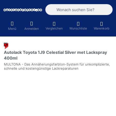
Geben Sie einen Suchbegriff ein. Währ
Vergleichen
Wunschliste
Warenkorb
Menü
Anmelden
Autolack Toyota 1J9 Celestial Silver met Lackspray
400ml
MULTONA - Das Annäherungsfarbton-System für unkomplizierte,
schnelle und kostengünstige Lackreparaturen