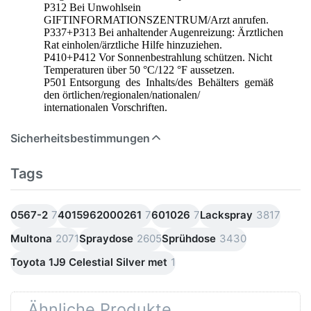
P312 Bei Unwohlsein
GIFTINFORMATIONSZENTRUM/Arzt anrufen.
P337+P313 Bei anhaltender Augenreizung: Ärztlichen
Rat einholen/ärztliche Hilfe hinzuziehen.
P410+P412 Vor Sonnenbestrahlung schützen. Nicht
Temperaturen über 50 °C/122 °F aussetzen.
P501 Entsorgung des Inhalts/des Behälters gemäß
den örtlichen/regionalen/nationalen/
internationalen Vorschriften.
Sicherheitsbestimmungen
Tags
0567-2
7
4015962000261
7
601026
7
Lackspray
3817
Multona
2071
Spraydose
2605
Sprühdose
3430
Toyota 1J9 Celestial Silver met
1
Ähnliche Produkte