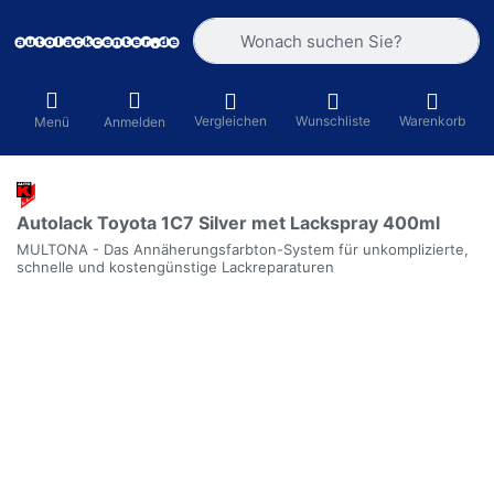
Geben Sie einen Suchbegriff ein. Währ
Vergleichen
Wunschliste
Warenkorb
Menü
Anmelden
Autolack Toyota 1C7 Silver met Lackspray 400ml
MULTONA - Das Annäherungsfarbton-System für unkomplizierte,
schnelle und kostengünstige Lackreparaturen