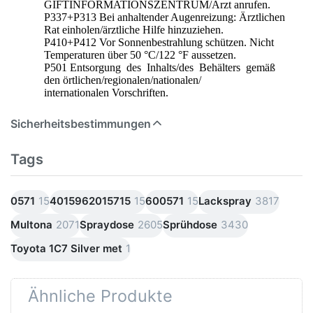
GIFTINFORMATIONSZENTRUM/Arzt anrufen.
P337+P313 Bei anhaltender Augenreizung: Ärztlichen
Rat einholen/ärztliche Hilfe hinzuziehen.
P410+P412 Vor Sonnenbestrahlung schützen. Nicht
Temperaturen über 50 °C/122 °F aussetzen.
P501 Entsorgung des Inhalts/des Behälters gemäß
den örtlichen/regionalen/nationalen/
internationalen Vorschriften.
Sicherheitsbestimmungen
Tags
0571
15
4015962015715
15
600571
15
Lackspray
3817
Multona
2071
Spraydose
2605
Sprühdose
3430
Toyota 1C7 Silver met
1
Ähnliche Produkte