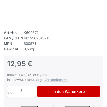
Art.-Nr.
K600571
EAN / GTIN
4015962015715
MPN
600571
Gewicht
0,5 kg
12,95 €
Inhalt: 0,4 l (32,38 € / 1 l)
inkl. MwSt. (19%), zzgl.
Versandkosten
Autolack Toyota 1C7 Silver met Lackspra
In den Warenkorb
Stück