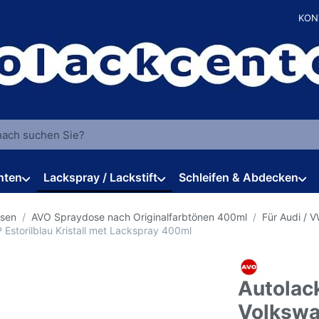
KON
 einen Suchbegriff ein. Während Sie tippen, erscheinen automat
hten
Lackspray / Lackstift
Schleifen & Abdecken
osen
AVO Spraydose nach Originalfarbtönen 400ml
Für Audi / 
Estorilblau Kristall met Lackspray 400ml
Autolac
Volksw