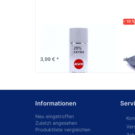
− 10 %
AVO Haftgrund grau Lackspray
Schl
500ml
dive
Nass-
trock
3,99 € *
ab 0
Informationen
Serv
Neu eingetroffen
Kon
Zuletzt angesehen
Ver
Produktliste vergleichen
Zah