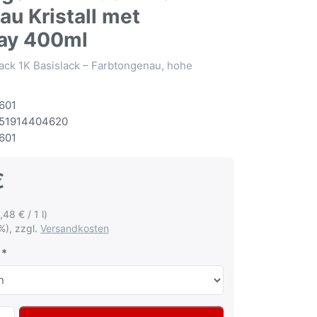
lau Kristall met
ay 400ml
ack 1K Basislack – Farbtongenau, hohe
601
51914404620
601
€
,48 € / 1 l)
%), zzgl.
Versandkosten
Autolack Spraydose für Volkswagen VW Audi LX5P Estorilbla