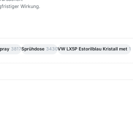
fristiger Wirkung.
pray
3817
Sprühdose
3430
VW LX5P Estorilblau Kristall met
1
ken Sie
Drücken Sie
ER für
ENTER für
mehr
mehr Optionen
onen zu
zu AVO
ifpapier
Silikonentferner
serfest
/
iversen
Siliconentferner
nungen
500ml
A060105