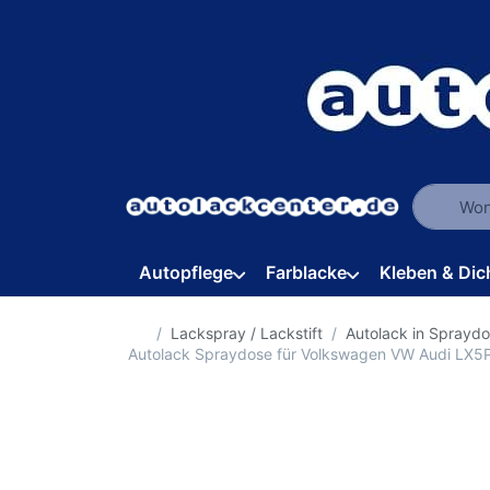
Geben Sie
Autopflege
Farblacke
Kleben & Dic
Startseite
Lackspray / Lackstift
Autolack in Sprayd
Autolack Spraydose für Volkswagen VW Audi LX5P 