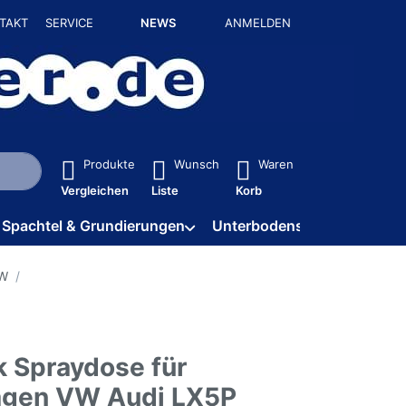
TAKT
SERVICE
NEWS
ANMELDEN
isch erste Ergebnisse. Drücken Sie die Eingabetaste, um alle 
Produkte
Wunsch
Waren
Vergleichen
Liste
Korb
Spachtel & Grundierungen
Unterbodenschutz / HV
VW
k Spraydose für
agen VW Audi LX5P