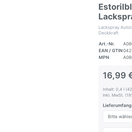
Estorilb
Lackspr
Lackspray Autol
Deckkraft
Art.-Nr.
A08
EAN / GTIN
042
MPN
A08
16,99 
Inhalt: 0,4 l (42
inkl. MwSt. (19
Lieferumfang