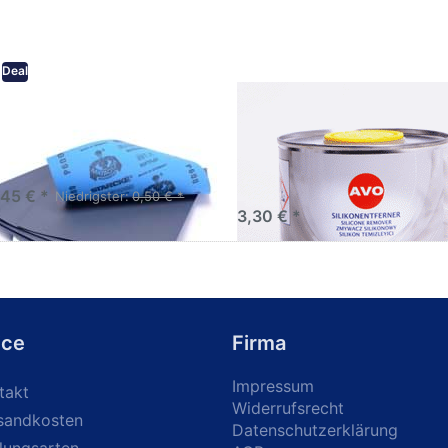
Deal
eifpapier wasserfest in
AVO Silikonentferner /
rsen Körnungen
Siliconentferner 500ml
A060105
Schleifpapier zur nass und
en anwendung
,45 € *
Niedrigster:
0,50 € *
3,30 € *
ice
Firma
Impressum
takt
Widerrufsrecht
sandkosten
Datenschutzerklärung
lungsarten