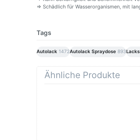
⇒ Schädlich für Wasserorganismen, mit lang
Tags
Autolack
1472
Autolack Spraydose
893
Lacks
Ähnliche Produkte
Drücken
Drüc
Sie
ENT
ENTER für
mehr
Opti
Optionen
Schle
zu AVO
was
Haftgrund
in d
grau
Kör
Lackspray
500ml