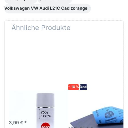
Volkswagen VW Audi L21C Cadizorange
1
Ähnliche Produkte
Drücken
Drücken Sie
Sie
ENTER für
ENTER für
mehr
mehr
Optionen zu
Optionen
Schleifpapier
zu AVO
wasserfest
Haftgrund
in diversen
grau
Körnungen
Lackspray
500ml
− 10 %
Deal
AVO Haftgrund grau
Schleifpapier
Lackspray 500ml
wasserfest in
diversen Körnungen
Nass-Schleifpapier zur nass
und trocken anwendung
3,99 € *