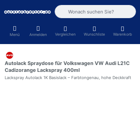
Geben Sie einen Suchbegriff ein. Währ
Vergleichen
Wunschliste
Warenkorb
Menü
Anmelden
Autolack Spraydose für Volkswagen VW Audi L21C
Cadizorange Lackspray 400ml
Lackspray Autolack 1K Basislack – Farbtongenau, hohe Deckkraft