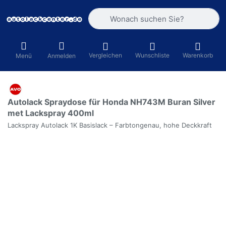
Geben Sie einen Suchbegriff ein. Währ
Vergleichen
Wunschliste
Warenkorb
Menü
Anmelden
Autolack Spraydose für Honda NH743M Buran Silver
met Lackspray 400ml
Lackspray Autolack 1K Basislack – Farbtongenau, hohe Deckkraft