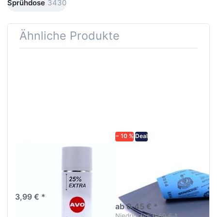
Sprühdose
3430
Ähnliche Produkte
Drücken
Drücken Sie
Sie
ENTER für
ENTER für
mehr
mehr
Optionen zu
Optionen
Schleifpapier
zu AVO
wasserfest
Haftgrund
in diversen
grau
Körnungen
Lackspray
500ml
− 10 %
Deal
AVO Haftgrund grau
Schleifpapier
Lackspray 500ml
wasserfest in
diversen Körnungen
Nass-Schleifpapier zur nass
und trocken anwendung
3,99 € *
ab 0,45 € *
Niedrigster:
0,50 € *