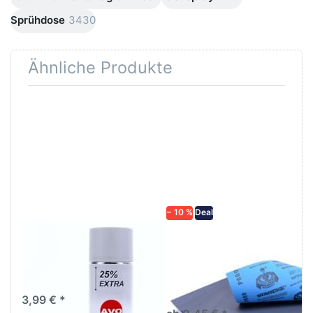
Sprühdose
3430
Ähnliche Produkte
Drücken
Drücken Sie
Sie
ENTER für
ENTER für
mehr
mehr
Optionen zu
Optionen
Schleifpapier
zu AVO
wasserfest
Haftgrund
in diversen
grau
Körnungen
Lackspray
500ml
− 10 %
Deal
AVO Haftgrund grau
Schleifpapier
Lackspray 500ml
wasserfest in
diversen Körnungen
Nass-Schleifpapier zur nass
und trocken anwendung
3,99 € *