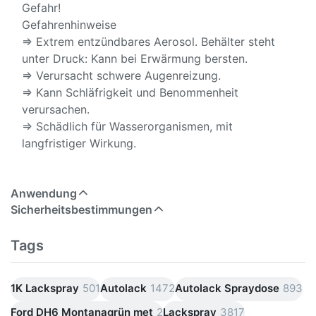
Gefahr!
Gefahrenhinweise
⇒ Extrem entzündbares Aerosol. Behälter steht
unter Druck: Kann bei Erwärmung bersten.
⇒ Verursacht schwere Augenreizung.
⇒ Kann Schläfrigkeit und Benommenheit
verursachen.
⇒ Schädlich für Wasserorganismen, mit
langfristiger Wirkung.
Anwendung
Sicherheitsbestimmungen
Tags
1K Lackspray
501
Autolack
1472
Autolack Spraydose
893
Ford DH6 Montanagrün met
2
Lackspray
3817