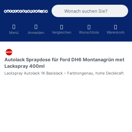
Geben Sie einen Suchbegriff ein. Währ
Vergleichen
Wunschliste
Warenkorb
Menü
Anmelden
Autolack Spraydose für Ford DH6 Montanagrün met
Lackspray 400ml
Lackspray Autolack 1K Basislack – Farbtongenau, hohe Deckkraft