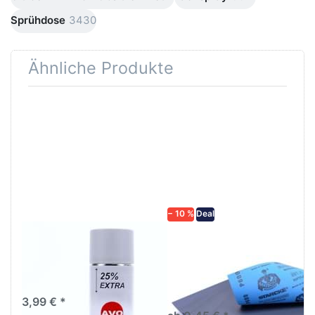
Sprühdose
3430
Ähnliche Produkte
Drücken
Drücken Sie
Sie
ENTER für
ENTER für
mehr
mehr
Optionen zu
Optionen
Schleifpapier
zu AVO
wasserfest
Haftgrund
in diversen
grau
Körnungen
Lackspray
500ml
− 10 %
Deal
AVO Haftgrund grau
Schleifpapier
Lackspray 500ml
wasserfest in
diversen Körnungen
Nass-Schleifpapier zur nass
und trocken anwendung
3,99 € *