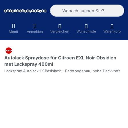
Geben Sie einen Suchbegriff ein. Währ
Vergleichen
Wunschliste
Warenkorb
Menü
Anmelden
Autolack Spraydose für Citroen EXL Noir Obsidien
met Lackspray 400ml
Lackspray Autolack 1K Basislack – Farbtongenau, hohe Deckkraft