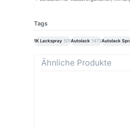
Tags
1K Lackspray
501
Autolack
1472
Autolack Sp
Ähnliche Produkte
Drücken
Drüc
Sie
ENT
ENTER für
mehr
Opti
Optionen
Schle
zu AVO
was
Haftgrund
in d
grau
Kör
Lackspray
500ml