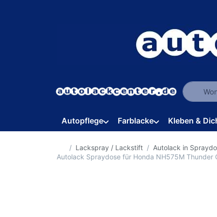
Geben Sie
Autopflege
Farblacke
Kleben & Dic
Startseite
Lackspray / Lackstift
Autolack in Sprayd
Autolack Spraydose für Honda NH575M Thunder 