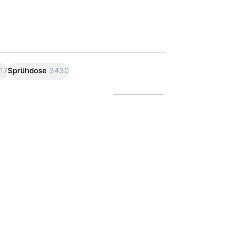
17
Sprühdose
3430
Drücken Sie
Drücken Sie
ENTER für
ENTER für
mehr Optionen
mehr
zu AVO
Optionen
Premiumline
zu AVO
Carnaubawachs
Premiumline
Versiegelung
Schleif +
Hochglanz
Polierpaste
250ml
250ml