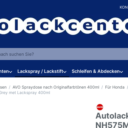
KON
 einen Suchbegriff ein. Während Sie tippen, erscheinen automat
hten
Lackspray / Lackstift
Schleifen & Abdecken
osen
AVO Spraydose nach Originalfarbtönen 400ml
Für Honda
Grey met Lackspray 400ml
Autolac
NH575M