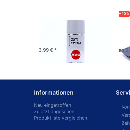
− 10 %
AVO Haftgrund grau Lackspray
Schl
500ml
dive
Nass-
trock
3,99 € *
ab 0
Informationen
Serv
Neu eingetroffen
Kon
Zuletzt angesehen
Ver
Produktliste vergleichen
Zah