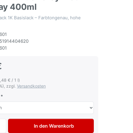
ay 400ml
ack 1K Basislack – Farbtongenau, hohe
601
51914404620
601
€
,48 € / 1 l)
%), zzgl.
Versandkosten
Autolack Spraydose für Honda NH575M Thunder Grey met L
In den Warenkorb