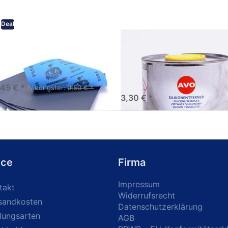
Deal
eifpapier wasserfest in
AVO Silikonentferner /
rsen Körnungen
Siliconentferner 500ml
A060105
Schleifpapier zur nass und
en anwendung
,45 € *
Niedrigster:
0,50 € *
3,30 € *
ice
Firma
Impressum
takt
Widerrufsrecht
sandkosten
Datenschutzerklärung
lungsarten
AGB