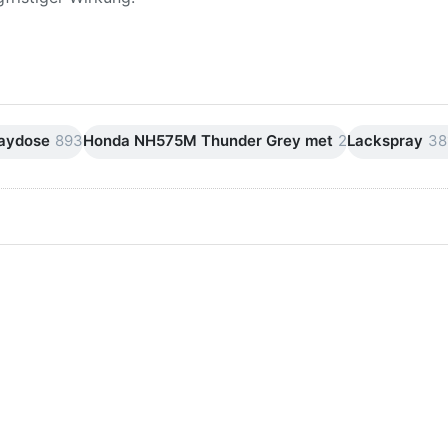
raydose
893
Honda NH575M Thunder Grey met
2
Lackspray
38
ken Sie
Drücken Sie
ER für
ENTER für
mehr
mehr Optionen
onen zu
zu AVO
ifpapier
Silikonentferner
serfest
/
iversen
Siliconentferner
nungen
500ml
A060105