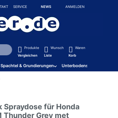
TAKT
SERVICE
NEWS
ANMELDEN
isch erste Ergebnisse. Drücken Sie die Eingabetaste, um alle 
Produkte
Wunsch
Waren
Vergleichen
Liste
Korb
Spachtel & Grundierungen
Unterbodenschutz / HV
k Spraydose für Honda
 Thunder Grey met