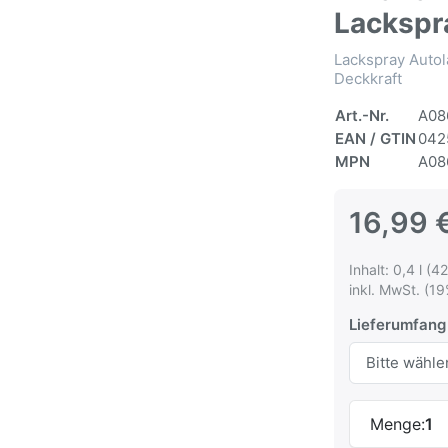
Lackspr
Lackspray Autol
Deckkraft
Art.-Nr.
A08
EAN / GTIN
042
MPN
A08
16,99 
Inhalt: 0,4 l (42
inkl. MwSt. (19
Lieferumfang
Menge:
1