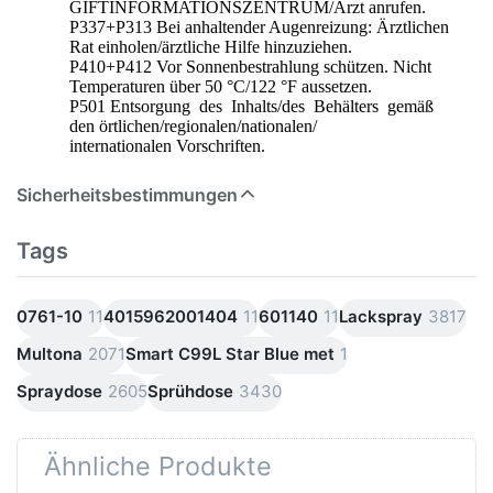
GIFTINFORMATIONSZENTRUM/Arzt anrufen.
P337+P313 Bei anhaltender Augenreizung: Ärztlichen
Rat einholen/ärztliche Hilfe hinzuziehen.
P410+P412 Vor Sonnenbestrahlung schützen. Nicht
Temperaturen über 50 °C/122 °F aussetzen.
P501 Entsorgung des Inhalts/des Behälters gemäß
den örtlichen/regionalen/nationalen/
internationalen Vorschriften.
Sicherheitsbestimmungen
Tags
0761-10
11
4015962001404
11
601140
11
Lackspray
3817
Multona
2071
Smart C99L Star Blue met
1
Spraydose
2605
Sprühdose
3430
Ähnliche Produkte