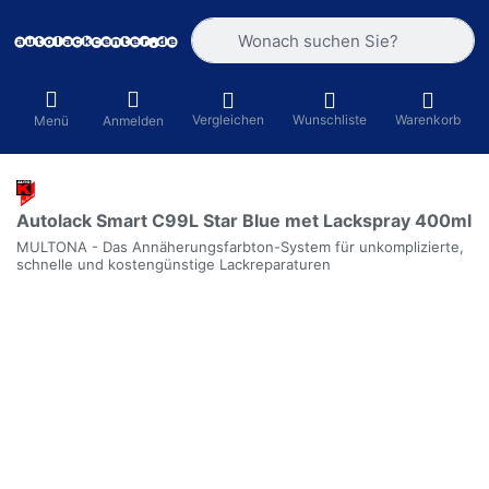
Geben Sie einen Suchbegriff ein. Währ
Vergleichen
Wunschliste
Warenkorb
Menü
Anmelden
Autolack Smart C99L Star Blue met Lackspray 400ml
MULTONA - Das Annäherungsfarbton-System für unkomplizierte,
schnelle und kostengünstige Lackreparaturen