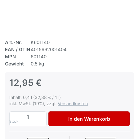
Art.-Nr.
K601140
EAN / GTIN
4015962001404
MPN
601140
Gewicht
0,5 kg
12,95 €
Inhalt: 0,4 l (32,38 € / 1 l)
inkl. MwSt. (19%), zzgl.
Versandkosten
Autolack Smart C99L Star Blue met Lacks
In den Warenkorb
Stück