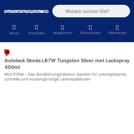
Geben Sie einen Suchbegriff ein. Währ
Vergleichen
Wunschliste
Warenkorb
Menü
Anmelden
Autolack Skoda LB7W Tungsten Silver met Lackspray
400ml
MULTONA - Das Annäherungsfarbton-System für unkomplizierte,
schnelle und kostengünstige Lackreparaturen