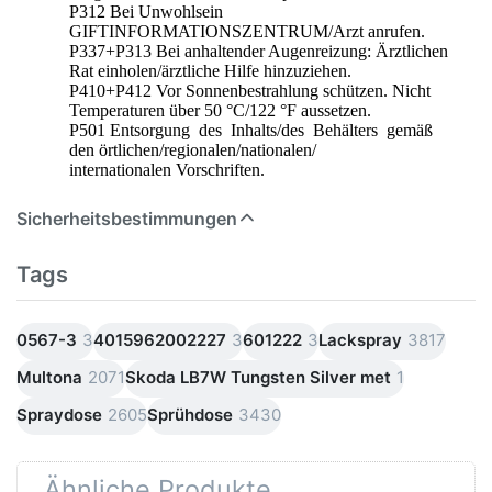
P312 Bei Unwohlsein
GIFTINFORMATIONSZENTRUM/Arzt anrufen.
P337+P313 Bei anhaltender Augenreizung: Ärztlichen
Rat einholen/ärztliche Hilfe hinzuziehen.
P410+P412 Vor Sonnenbestrahlung schützen. Nicht
Temperaturen über 50 °C/122 °F aussetzen.
P501 Entsorgung des Inhalts/des Behälters gemäß
den örtlichen/regionalen/nationalen/
internationalen Vorschriften.
Sicherheitsbestimmungen
Tags
0567-3
3
4015962002227
3
601222
3
Lackspray
3817
Multona
2071
Skoda LB7W Tungsten Silver met
1
Spraydose
2605
Sprühdose
3430
Ähnliche Produkte