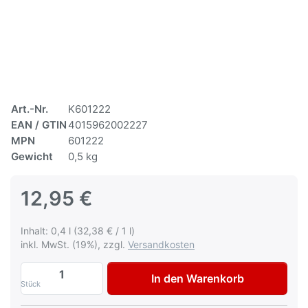
Art.-Nr.
K601222
EAN / GTIN
4015962002227
MPN
601222
Gewicht
0,5 kg
12,95 €
Inhalt: 0,4 l (32,38 € / 1 l)
inkl. MwSt. (19%), zzgl.
Versandkosten
Autolack Skoda LB7W Tungsten Silver me
In den Warenkorb
Stück