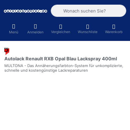
Geben Sie einen Suchbegriff ein. Währ
Vergleichen
Wunschliste
Warenkorb
Menü
Anmelden
Autolack Renault RXB Opal Blau Lackspray 400ml
MULTONA - Das Annäherungsfarbton-System für unkomplizierte,
schnelle und kostengünstige Lackreparaturen