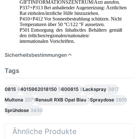
GIFTINFORMATIONSZENTRUM/Arzt anrufen.
P337+P313 Bei anhaltender Augenreizung: Ärztlichen
Rat einholen/ärztliche Hilfe hinzuziehen.
P410+P412 Vor Sonnenbestrahlung schützen. Nicht
Temperaturen über 50 °C/122 °F aussetzen.
P501 Entsorgung des Inhalts/des Behälters gemäß
den örtlichen/regionalen/nationalen/
internationalen Vorschriften.
Sicherheitsbestimmungen
Tags
0815
6
4015962018150
5
600815
6
Lackspray
3817
Multona
2071
Renault RXB Opal Blau
1
Spraydose
2605
Sprühdose
3430
Ähnliche Produkte