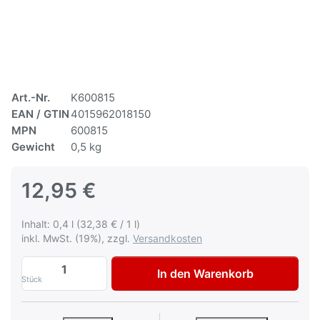
Art.-Nr.
K600815
EAN / GTIN
4015962018150
MPN
600815
Gewicht
0,5 kg
12,95 €
Inhalt: 0,4 l (32,38 € / 1 l)
inkl. MwSt. (19%), zzgl.
Versandkosten
Autolack Renault RXB Opal Blau Lackspra
In den Warenkorb
Stück