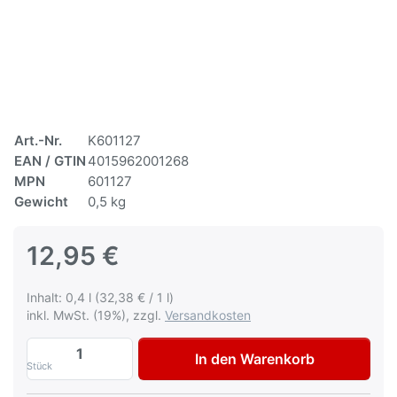
Art.-Nr.
K601127
EAN / GTIN
4015962001268
MPN
601127
Gewicht
0,5 kg
12,95 €
Inhalt: 0,4 l (32,38 € / 1 l)
inkl. MwSt. (19%), zzgl.
Versandkosten
Autolack Porsche 2A1 Dschungelgrün met
In den Warenkorb
Stück