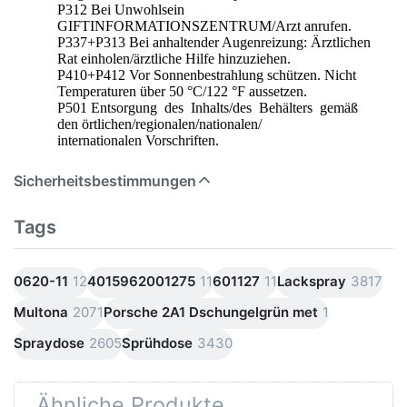
P312 Bei Unwohlsein
GIFTINFORMATIONSZENTRUM/Arzt anrufen.
P337+P313 Bei anhaltender Augenreizung: Ärztlichen
Rat einholen/ärztliche Hilfe hinzuziehen.
P410+P412 Vor Sonnenbestrahlung schützen. Nicht
Temperaturen über 50 °C/122 °F aussetzen.
P501 Entsorgung des Inhalts/des Behälters gemäß
den örtlichen/regionalen/nationalen/
internationalen Vorschriften.
Sicherheitsbestimmungen
Tags
0620-11
12
4015962001275
11
601127
11
Lackspray
3817
Multona
2071
Porsche 2A1 Dschungelgrün met
1
Spraydose
2605
Sprühdose
3430
Ähnliche Produkte