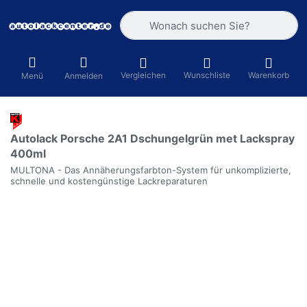
Geben Sie einen Suchbegriff ein. Währ
Vergleichen
Wunschliste
Warenkorb
Menü
Anmelden
Autolack Porsche 2A1 Dschungelgrün met Lackspray
400ml
MULTONA - Das Annäherungsfarbton-System für unkomplizierte,
schnelle und kostengünstige Lackreparaturen