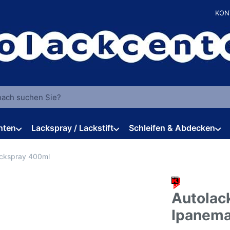
KON
 einen Suchbegriff ein. Während Sie tippen, erscheinen automat
hten
Lackspray / Lackstift
Schleifen & Abdecken
ackspray 400ml
Autolac
Ipanema