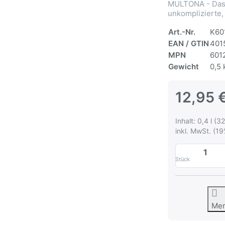
MULTONA - Das 
unkomplizierte,
Art.-Nr.
K60
EAN / GTIN
401
MPN
601
Gewicht
0,5 
12,95 
Inhalt: 0,4 l (32
inkl. MwSt. (19
Stück
Me