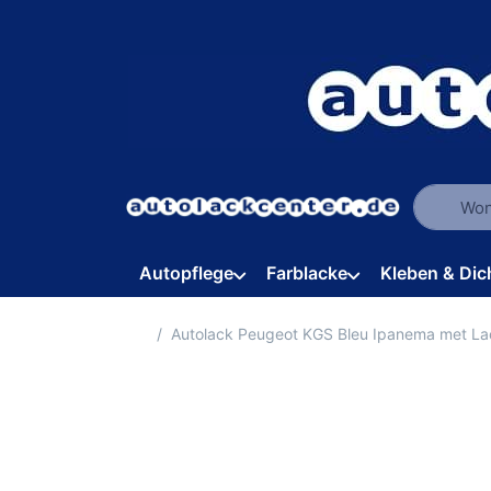
Geben Sie
Autopflege
Farblacke
Kleben & Dic
Startseite
Autolack Peugeot KGS Bleu Ipanema met L