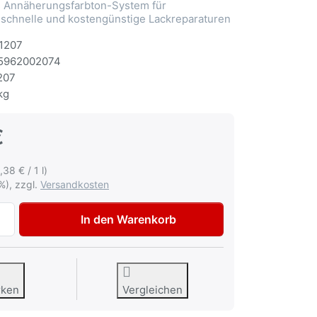
Annäherungsfarbton-System für
 schnelle und kostengünstige Lackreparaturen
1207
5962002074
207
kg
€
,38 € / 1 l)
%), zzgl.
Versandkosten
Autolack Peugeot KGS Bleu Ipanema met Lackspray 400ml z
In den Warenkorb
rken
Vergleichen