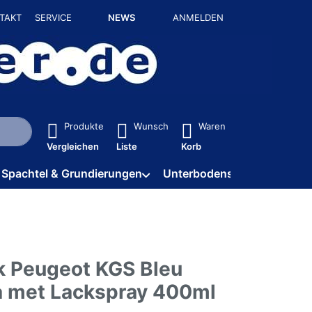
TAKT
SERVICE
NEWS
ANMELDEN
isch erste Ergebnisse. Drücken Sie die Eingabetaste, um alle 
Produkte
Wunsch
Waren
Vergleichen
Liste
Korb
Spachtel & Grundierungen
Unterbodenschutz / HV
k Peugeot KGS Bleu
 met Lackspray 400ml