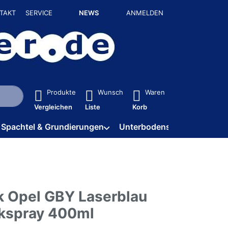
TAKT
SERVICE
NEWS
ANMELDEN
isch erste Ergebnisse. Drücken Sie die Eingabetaste, um alle 
Produkte
Wunsch
Waren
Vergleichen
Liste
Korb
Spachtel & Grundierungen
Unterbodenschutz / HV
k Opel GBY Laserblau
kspray 400ml