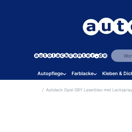
Geben Sie
Autopflege
Farblacke
Kleben & Dic
Startseite
Autolack Opel GBY Laserblau met Lackspra