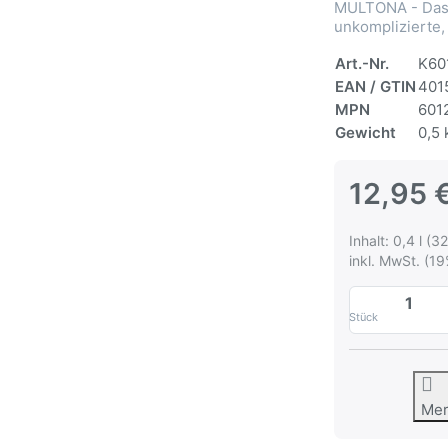
MULTONA - Das 
unkomplizierte,
Art.-Nr.
K60
EAN / GTIN
401
MPN
601
Gewicht
0,5 
12,95 
Inhalt: 0,4 l (32
inkl. MwSt. (19
Stück
Me