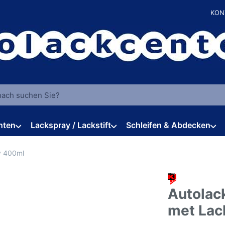
KON
 einen Suchbegriff ein. Während Sie tippen, erscheinen automat
hten
Lackspray / Lackstift
Schleifen & Abdecken
y 400ml
Autolac
met Lac