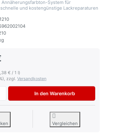
Annäherungsfarbton-System für
 schnelle und kostengünstige Lackreparaturen
1210
5962002104
210
kg
€
,38 € / 1 l)
%), zzgl.
Versandkosten
Autolack Opel GBY Laserblau met Lackspray 400ml zu 12,95
In den Warenkorb
rken
Vergleichen