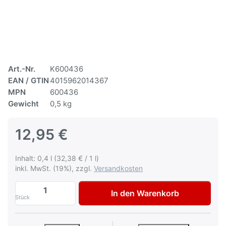
Art.-Nr.
K600436
EAN / GTIN
4015962014367
MPN
600436
Gewicht
0,5 kg
12,95 €
Inhalt: 0,4 l (32,38 € / 1 l)
inkl. MwSt. (19%), zzgl.
Versandkosten
Autolack NCS S 4843-Y94R Rot Lackspray
In den Warenkorb
Stück