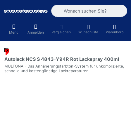
Geben Sie einen Suchbegriff ein. Währ
Vergleichen
Wunschliste
Warenkorb
Menü
Anmelden
Autolack NCS S 4843-Y94R Rot Lackspray 400ml
MULTONA - Das Annäherungsfarbton-System für unkomplizierte,
schnelle und kostengünstige Lackreparaturen