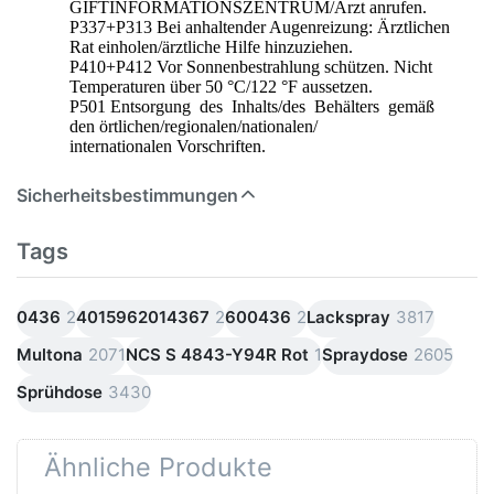
GIFTINFORMATIONSZENTRUM/Arzt anrufen.
P337+P313 Bei anhaltender Augenreizung: Ärztlichen
Rat einholen/ärztliche Hilfe hinzuziehen.
P410+P412 Vor Sonnenbestrahlung schützen. Nicht
Temperaturen über 50 °C/122 °F aussetzen.
P501 Entsorgung des Inhalts/des Behälters gemäß
den örtlichen/regionalen/nationalen/
internationalen Vorschriften.
Sicherheitsbestimmungen
Tags
0436
2
4015962014367
2
600436
2
Lackspray
3817
Multona
2071
NCS S 4843-Y94R Rot
1
Spraydose
2605
Sprühdose
3430
Ähnliche Produkte