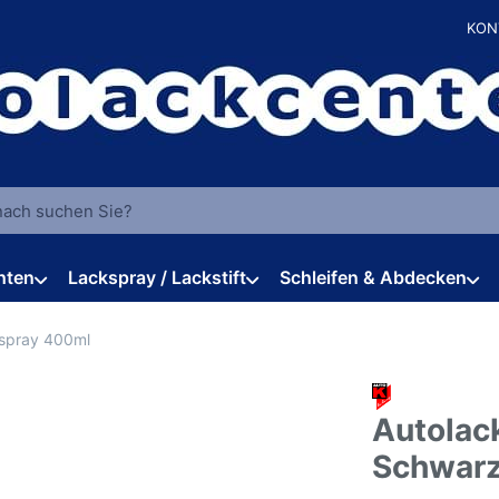
KON
 einen Suchbegriff ein. Während Sie tippen, erscheinen automat
hten
Lackspray / Lackstift
Schleifen & Abdecken
spray 400ml
Autolac
Schwarz