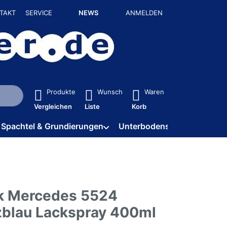
TAKT
SERVICE
NEWS
ANMELDEN
isch erste Ergebnisse. Drücken Sie die Eingabetaste, um alle 
Produkte
Wunsch
Waren
Vergleichen
Liste
Korb
Spachtel & Grundierungen
Unterbodenschutz / HV
k Mercedes 5524
blau Lackspray 400ml