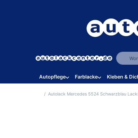
Geben Sie
Autopflege
Farblacke
Kleben & Dic
Startseite
Autolack Mercedes 5524 Schwarzblau Lack