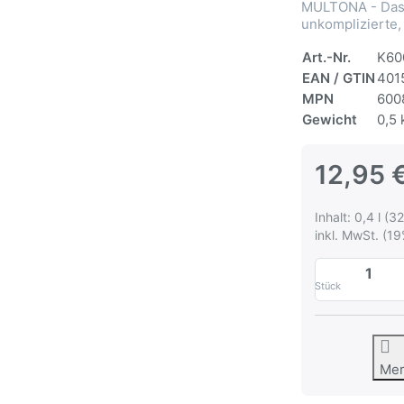
MULTONA - Das 
unkomplizierte,
Art.-Nr.
K60
EAN / GTIN
401
MPN
600
Gewicht
0,5 
12,95 
Inhalt: 0,4 l (32
inkl. MwSt. (19
Stück
Me