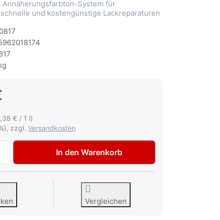
Annäherungsfarbton-System für
 schnelle und kostengünstige Lackreparaturen
0817
5962018174
817
kg
€
,38 € / 1 l)
%), zzgl.
Versandkosten
Autolack Mercedes 5524 Schwarzblau Lackspray 400ml zu 1
In den Warenkorb
rken
Vergleichen