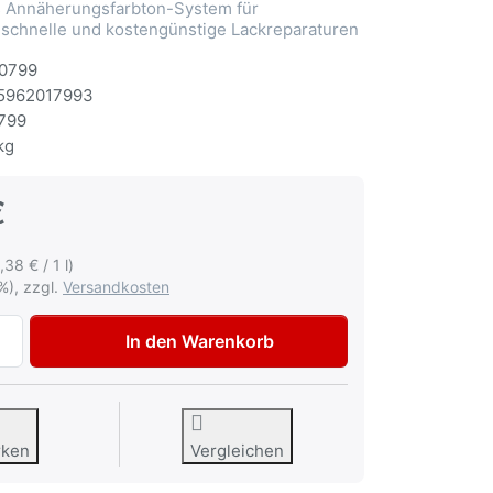
Annäherungsfarbton-System für
 schnelle und kostengünstige Lackreparaturen
0799
5962017993
799
kg
€
,38 € / 1 l)
%), zzgl.
Versandkosten
Autolack Mercedes 5389 Stahlblau Lackspray 400ml zu 12,9
In den Warenkorb
rken
Vergleichen