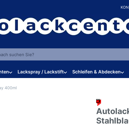
KON
 einen Suchbegriff ein. Während Sie tippen, erscheinen automat
hten
Lackspray / Lackstift
Schleifen & Abdecken
ay 400ml
Autolac
Stahlbl