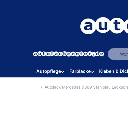
Geben Sie
Autopflege
Farblacke
Kleben & Dic
Startseite
Autolack Mercedes 5389 Stahlblau Lackspr