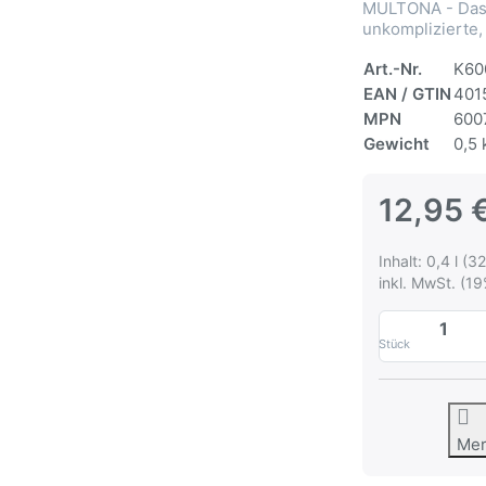
MULTONA - Das 
unkomplizierte,
Art.-Nr.
K60
EAN / GTIN
401
MPN
600
Gewicht
0,5 
12,95 
Inhalt: 0,4 l (32
inkl. MwSt. (19
Stück
Me