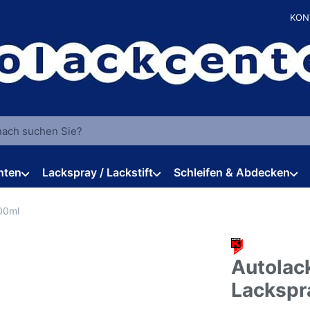
KON
 einen Suchbegriff ein. Während Sie tippen, erscheinen automat
hten
Lackspray / Lackstift
Schleifen & Abdecken
00ml
Autolac
Lackspr