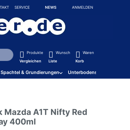
TAKT
SERVICE
NEWS
ANMELDEN
isch erste Ergebnisse. Drücken Sie die Eingabetaste, um alle 
Produkte
Wunsch
Waren
Vergleichen
Liste
Korb
Spachtel & Grundierungen
Unterbodenschutz / HV
k Mazda A1T Nifty Red
ay 400ml