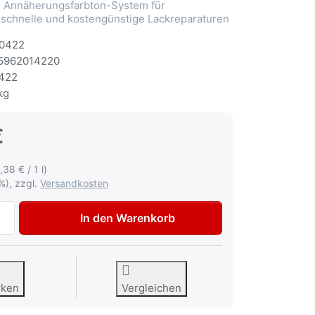
Annäherungsfarbton-System für
 schnelle und kostengünstige Lackreparaturen
0422
5962014220
422
kg
€
,38 € / 1 l)
%), zzgl.
Versandkosten
Autolack Mazda A1T Nifty Red Lackspray 400ml zu 12,95 €,
In den Warenkorb
rken
Vergleichen