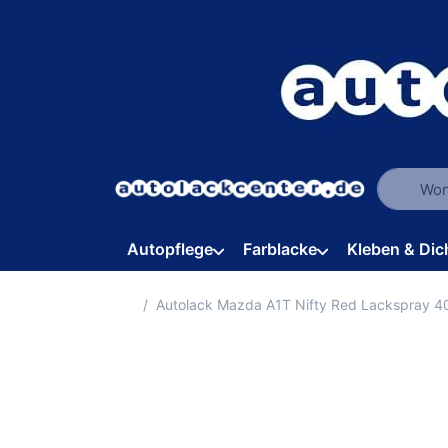
Geben Sie
Autopflege
Farblacke
Kleben & Dic
Startseite
Autolack Mazda A1T Nifty Red Lackspray 4