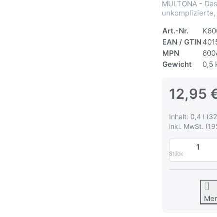
MULTONA - Das 
unkomplizierte,
Art.-Nr.
K60
EAN / GTIN
401
MPN
600
Gewicht
0,5 
12,95 
Inhalt: 0,4 l (32
inkl. MwSt. (19
Stück
Me