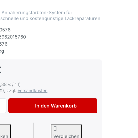
Annäherungsfarbton-System für
 schnelle und kostengünstige Lackreparaturen
0576
5962015760
576
kg
€
,38 € / 1 l)
%), zzgl.
Versandkosten
Autolack Mazda 35M Smokestone met Lackspray 400ml zu 1
In den Warenkorb
rken
Vergleichen