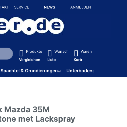
TAKT
SERVICE
NEWS
ANMELDEN
isch erste Ergebnisse. Drücken Sie die Eingabetaste, um alle 
Produkte
Wunsch
Waren
Vergleichen
Liste
Korb
Spachtel & Grundierungen
Unterbodenschutz / HV
k Mazda 35M
one met Lackspray