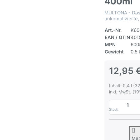
400ml
MULTONA - Das 
unkomplizierte,
Art.-Nr.
K60
EAN / GTIN
401
MPN
600
Gewicht
0,5 
12,95 
Inhalt: 0,4 l (32
inkl. MwSt. (19
Stück
Me