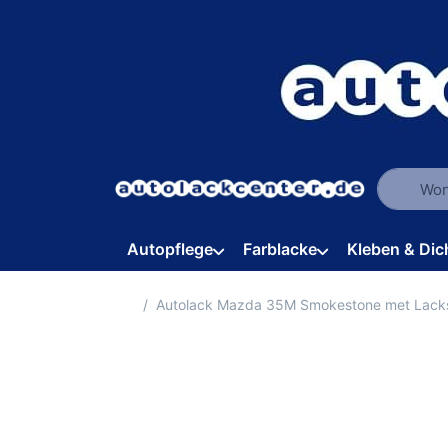
Geben Sie
Autopflege
Farblacke
Kleben & Dic
Startseite
Autolack Mazda 35M Smokestone met Lack