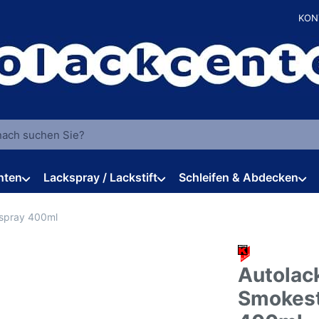
KON
 einen Suchbegriff ein. Während Sie tippen, erscheinen automat
hten
Lackspray / Lackstift
Schleifen & Abdecken
spray 400ml
Autolac
Smokest