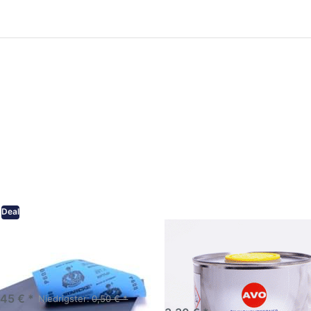
ken Sie
Drücken Sie
ER für
ENTER für
mehr
mehr Optionen
onen zu
zu AVO
ifpapier
Silikonentferner
serfest
/
iversen
Siliconentferner
nungen
500ml
A060105
Deal
eifpapier wasserfest in
AVO Silikonentferner /
rsen Körnungen
Siliconentferner 500ml
A060105
Schleifpapier zur nass und
en anwendung
,45 € *
Niedrigster:
0,50 € *