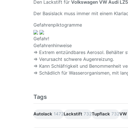
Den Lackstift für
Volkswagen VW Audi LZ5
Der Basislack muss immer mit einem Klarlac
Gefahrenpiktogramme
Gefahr!
Gefahrenhinweise
⇒ Extrem entzündbares Aerosol. Behälter s
⇒ Verursacht schwere Augenreizung.
⇒ Kann Schläfrigkeit und Benommenheit ve
⇒ Schädlich für Wasserorganismen, mit lang
Tags
Autolack
1472
Lackstift
732
Tupflack
732
VW 