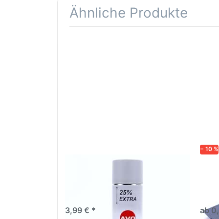
Ähnliche Produkte
Drücken
Drüc
Sie
ENT
ENTER für
mehr
Opti
Optionen
Schle
zu AVO
was
Haftgrund
in d
grau
Kör
Lackspray
500ml
− 10 %
AVO Haftgrund grau Lackspray
Schl
500ml
dive
Nass-
trock
3,99 € *
ab 0