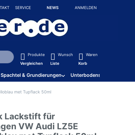
TAKT
SERVICE
NEWS
ANMELDEN
isch erste Ergebnisse. Drücken Sie die Eingabetaste, um alle 
Produkte
Wunsch
Waren
Vergleichen
Liste
Korb
Spachtel & Grundierungen
Unterbodenschutz / HV
lloblau met Tupflack 50ml
 Lackstift für
gen VW Audi LZ5E