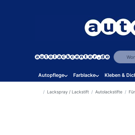
Geben Sie
Autopflege
Farblacke
Kleben & Dic
Startseite
Lackspray / Lackstift
Autolackstifte
Für