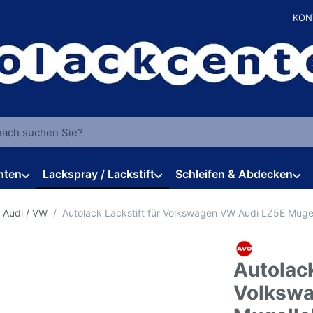
KON
 einen Suchbegriff ein. Während Sie tippen, erscheinen automat
hten
Lackspray / Lackstift
Schleifen & Abdecken
 Audi / VW
Autolack Lackstift für Volkswagen VW Audi LZ5E Muge
Autolack
Volkswa