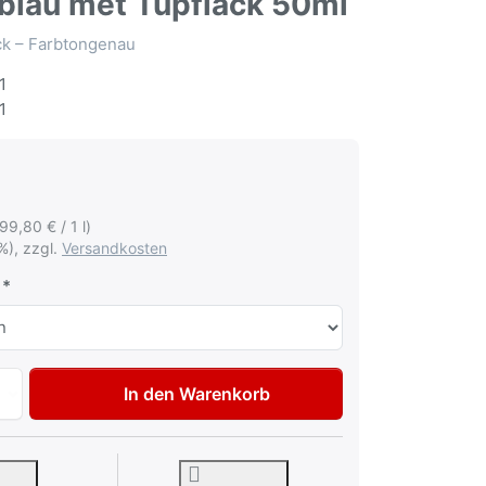
blau met Tupflack 50ml
ack – Farbtongenau
1
1
199,80 € / 1 l)
%), zzgl.
Versandkosten
Autolack Lackstift für Volkswagen VW Audi LZ5E Mugellobla
In den Warenkorb