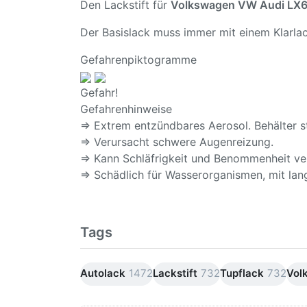
Den Lackstift für
Volkswagen VW Audi LX6
Der Basislack muss immer mit einem Klarlac
Gefahrenpiktogramme
Gefahr!
Gefahrenhinweise
⇒ Extrem entzündbares Aerosol. Behälter s
⇒ Verursacht schwere Augenreizung.
⇒ Kann Schläfrigkeit und Benommenheit ve
⇒ Schädlich für Wasserorganismen, mit lang
Tags
Autolack
1472
Lackstift
732
Tupflack
732
Vol