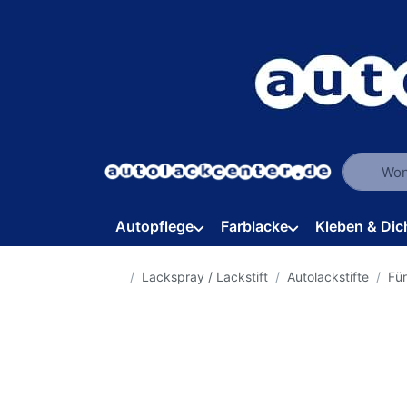
Geben Sie
Autopflege
Farblacke
Kleben & Dic
Startseite
Lackspray / Lackstift
Autolackstifte
Für