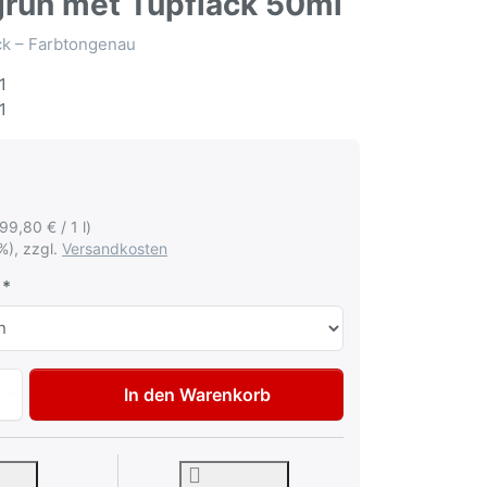
tgrün met Tupflack 50ml
ack – Farbtongenau
1
1
199,80 € / 1 l)
%), zzgl.
Versandkosten
Autolack Lackstift für Volkswagen VW Audi LX6M Distriktgr
In den Warenkorb