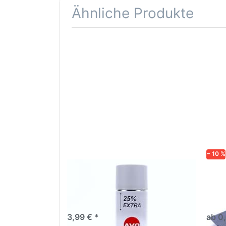
Ähnliche Produkte
Drücken
Drüc
Sie
ENT
ENTER für
mehr
Opti
Optionen
Schle
zu AVO
was
Haftgrund
in d
grau
Kör
Lackspray
500ml
− 10 %
AVO Haftgrund grau Lackspray
Schl
500ml
dive
Nass-
trock
3,99 € *
ab 0