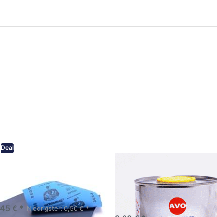
ken Sie
Drücken Sie
ER für
ENTER für
mehr
mehr Optionen
onen zu
zu AVO
ifpapier
Silikonentferner
serfest
/
iversen
Siliconentferner
nungen
500ml
A060105
Deal
eifpapier wasserfest in
AVO Silikonentferner /
rsen Körnungen
Siliconentferner 500ml
A060105
Schleifpapier zur nass und
en anwendung
,45 € *
Niedrigster:
0,50 € *