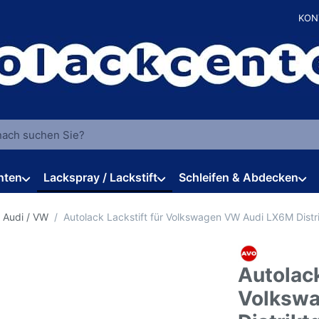
KON
 einen Suchbegriff ein. Während Sie tippen, erscheinen automat
hten
Lackspray / Lackstift
Schleifen & Abdecken
 Audi / VW
Autolack Lackstift für Volkswagen VW Audi LX6M Distr
Autolack
Volksw