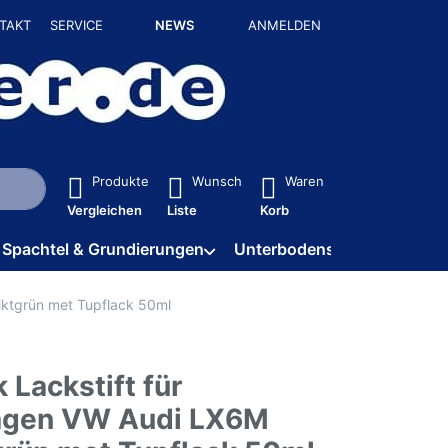
TAKT
SERVICE
NEWS
ANMELDEN
isch erste Ergebnisse. Drücken Sie die Eingabetaste, um alle 
Produkte
Wunsch
Waren
Vergleichen
Liste
Korb
Spachtel & Grundierungen
Unterbodenschutz / HV
iktgrün met Tupflack 50ml
 Lackstift für
agen VW Audi LX6M