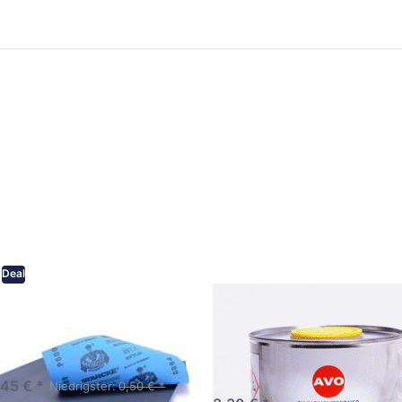
ken Sie
Drücken Sie
ER für
ENTER für
mehr
mehr Optionen
onen zu
zu AVO
ifpapier
Silikonentferner
serfest
/
iversen
Siliconentferner
nungen
500ml
A060105
Deal
eifpapier wasserfest in
AVO Silikonentferner /
rsen Körnungen
Siliconentferner 500ml
A060105
Schleifpapier zur nass und
en anwendung
,45 € *
Niedrigster:
0,50 € *