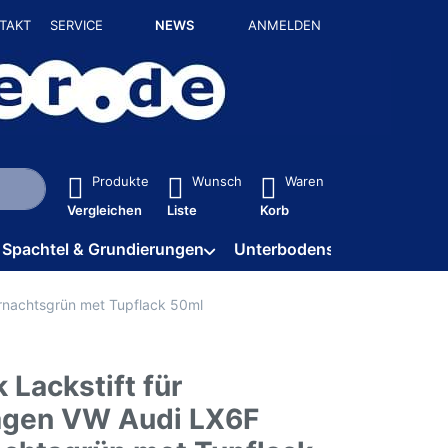
TAKT
SERVICE
NEWS
ANMELDEN
isch erste Ergebnisse. Drücken Sie die Eingabetaste, um alle 
Produkte
Wunsch
Waren
Vergleichen
Liste
Korb
Spachtel & Grundierungen
Unterbodenschutz / HV
ernachtsgrün met Tupflack 50ml
 Lackstift für
gen VW Audi LX6F