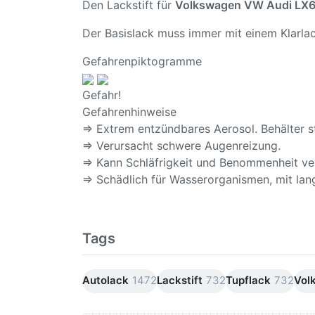
Den Lackstift für
Volkswagen VW Audi LX6
Der Basislack muss immer mit einem Klarlac
Gefahrenpiktogramme
Gefahr!
Gefahrenhinweise
⇒ Extrem entzündbares Aerosol. Behälter s
⇒ Verursacht schwere Augenreizung.
⇒ Kann Schläfrigkeit und Benommenheit ve
⇒ Schädlich für Wasserorganismen, mit lang
Tags
Autolack
1472
Lackstift
732
Tupflack
732
Vol