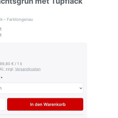
achtsgrün met Tupflack
ack – Farbtongenau
1
1
199,80 € / 1 l)
%), zzgl.
Versandkosten
Autolack Lackstift für Volkswagen VW Audi LX6F Mitternach
In den Warenkorb