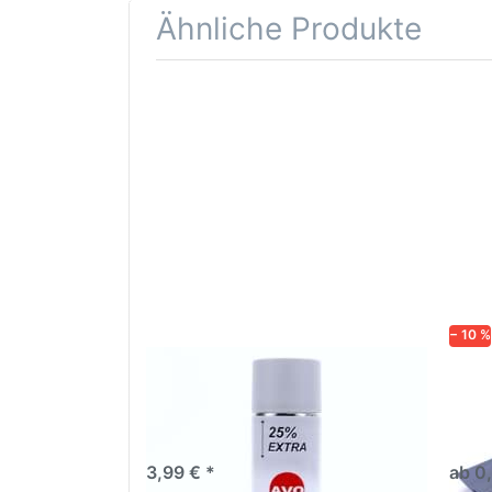
Ähnliche Produkte
Drücken
Drüc
Sie
ENT
ENTER für
mehr
Opti
Optionen
Schle
zu AVO
was
Haftgrund
in d
grau
Kör
Lackspray
500ml
− 10 %
AVO Haftgrund grau Lackspray
Schl
500ml
dive
Nass-
trock
3,99 € *
ab 0