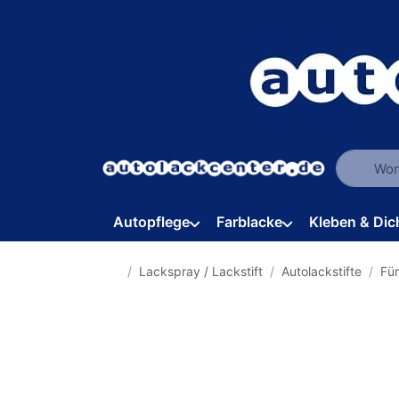
Geben Sie
Autopflege
Farblacke
Kleben & Dic
Startseite
Lackspray / Lackstift
Autolackstifte
Für