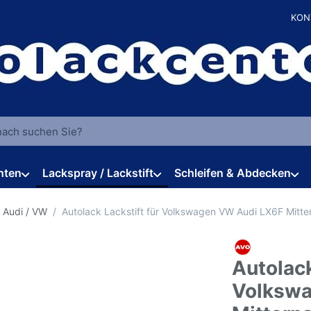
KON
 einen Suchbegriff ein. Während Sie tippen, erscheinen automat
hten
Lackspray / Lackstift
Schleifen & Abdecken
 Audi / VW
Autolack Lackstift für Volkswagen VW Audi LX6F Mitt
Autolack
Volkswa