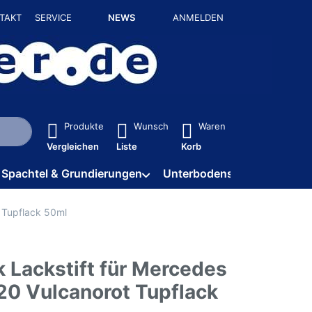
TAKT
SERVICE
NEWS
ANMELDEN
isch erste Ergebnisse. Drücken Sie die Eingabetaste, um alle 
Produkte
Wunsch
Waren
Vergleichen
Liste
Korb
Spachtel & Grundierungen
Unterbodenschutz / HV
 Tupflack 50ml
 Lackstift für Mercedes
0 Vulcanorot Tupflack