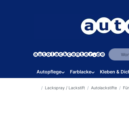
Geben Sie
Autopflege
Farblacke
Kleben & Dic
Startseite
Lackspray / Lackstift
Autolackstifte
Fü