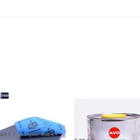
ken Sie
Drücken Sie
ER für
ENTER für
mehr
mehr Optionen
onen zu
zu AVO
ifpapier
Silikonentferner
serfest
/
iversen
Siliconentferner
nungen
500ml
A060105
Deal
eifpapier wasserfest in
AVO Silikonentferner /
rsen Körnungen
Siliconentferner 500ml
A060105
Schleifpapier zur nass und
en anwendung
,45 € *
Niedrigster:
0,50 € *