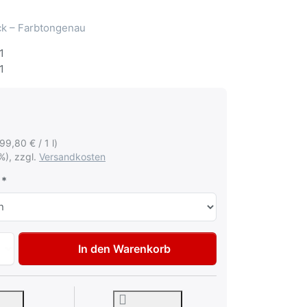
ack – Farbtongenau
1
1
199,80 € / 1 l)
%), zzgl.
Versandkosten
Autolack Lackstift für Mercedes LKW 3520 Vulcanorot Tupfl
In den Warenkorb