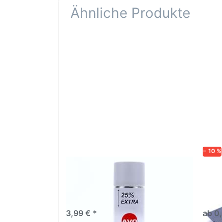
Ähnliche Produkte
Drücken
Drüc
Sie
ENT
ENTER für
mehr
Opti
Optionen
Schle
zu AVO
was
Haftgrund
in d
grau
Kör
Lackspray
500ml
− 10 %
AVO Haftgrund grau Lackspray
Schl
500ml
dive
Nass-
trock
3,99 € *
ab 0