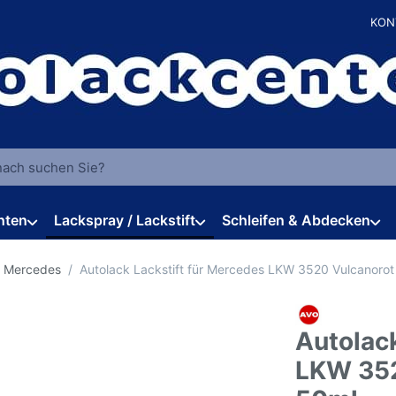
KON
 einen Suchbegriff ein. Während Sie tippen, erscheinen automat
hten
Lackspray / Lackstift
Schleifen & Abdecken
r Mercedes
Autolack Lackstift für Mercedes LKW 3520 Vulcanorot
Autolack
LKW 352