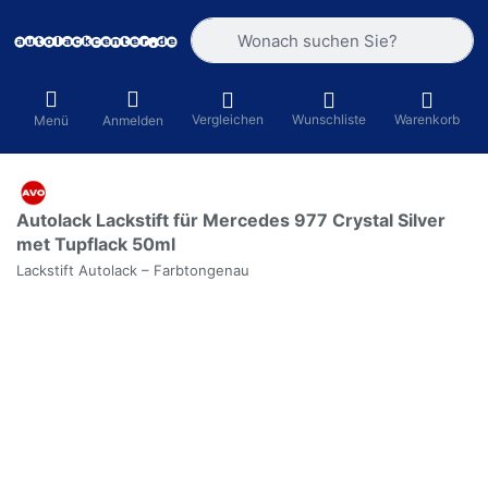
Geben Sie einen Suchbegriff ein. Währ
Vergleichen
Wunschliste
Warenkorb
Menü
Anmelden
Autolack Lackstift für Mercedes 977 Crystal Silver
met Tupflack 50ml
Lackstift Autolack – Farbtongenau