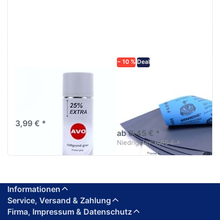
ENTER für
mehr
mehr
Optionen zu
Optionen
Schleifpapier
zu AVO
wasserfest
Haftgrund
in diversen
grau
Körnungen
Lackspray
500ml
− 10 %
Deal
AVO Haftgrund grau
Schleifpapier
Lackspray 500ml
wasserfest in
diversen Körnungen
Nass-Schleifpapier zur nass
und trocken anwendung
3,99 € *
ab 0,45 € *
Niedrigster:
0,50 € *
Informationen
Service, Versand & Zahlung
Firma, Impressum & Datenschutz