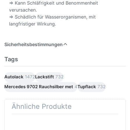
⇒ Kann Schläfrigkeit und Benommenheit
verursachen.
⇒ Schädlich für Wasserorganismen, mit
langfristiger Wirkung.
Sicherheitsbestimmungen
Tags
Autolack
1472
Lackstift
732
Mercedes 9702 Rauchsilber met
4
Tupflack
732
Ähnliche Produkte
Drücken
Drücken Sie
Sie
ENTER für