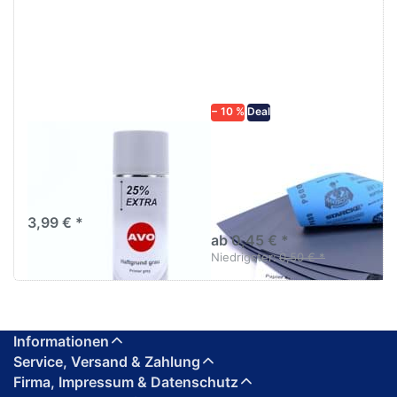
ENTER für
mehr
mehr
Optionen zu
Optionen
Schleifpapier
zu AVO
wasserfest
Haftgrund
in diversen
grau
Körnungen
Lackspray
500ml
− 10 %
Deal
AVO Haftgrund grau
Schleifpapier
Lackspray 500ml
wasserfest in
diversen Körnungen
Nass-Schleifpapier zur nass
und trocken anwendung
3,99 € *
ab 0,45 € *
Niedrigster:
0,50 € *
Informationen
Service, Versand & Zahlung
Firma, Impressum & Datenschutz