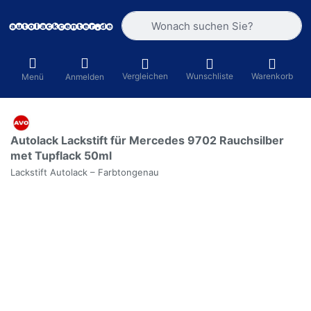
Geben Sie einen Suchbegriff ein. Währ
Vergleichen
Wunschliste
Warenkorb
Menü
Anmelden
Autolack Lackstift für Mercedes 9702 Rauchsilber
met Tupflack 50ml
Lackstift Autolack – Farbtongenau