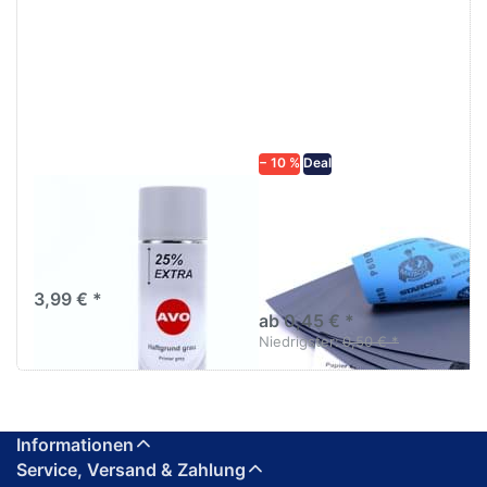
Drücken
Drücken Sie
Sie
ENTER für
ENTER für
mehr
mehr
Optionen zu
Optionen
Schleifpapier
zu AVO
wasserfest
Haftgrund
in diversen
grau
Körnungen
Lackspray
500ml
− 10 %
Deal
AVO Haftgrund grau
Schleifpapier
Lackspray 500ml
wasserfest in
diversen Körnungen
Nass-Schleifpapier zur nass
und trocken anwendung
3,99 € *
ab 0,45 € *
Niedrigster:
0,50 € *
Informationen
Service, Versand & Zahlung