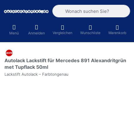
Geben Sie einen Suchbegriff ein. Währ
Vergleichen
Wunschliste
Warenkorb
Menü
Anmelden
Autolack Lackstift für Mercedes 891 Alexandritgrün
met Tupflack 50ml
Lackstift Autolack – Farbtongenau