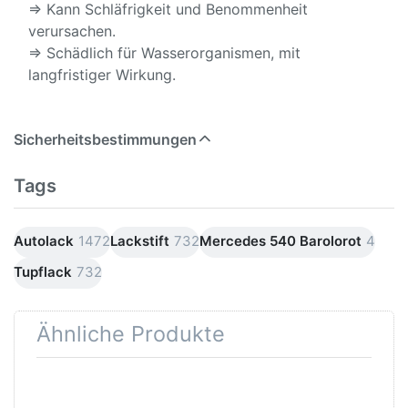
⇒ Kann Schläfrigkeit und Benommenheit
verursachen.
⇒ Schädlich für Wasserorganismen, mit
langfristiger Wirkung.
Sicherheitsbestimmungen
Tags
Autolack
1472
Lackstift
732
Mercedes 540 Barolorot
4
Tupflack
732
Ähnliche Produkte
Drücken
Drücken Sie
Sie
ENTER für