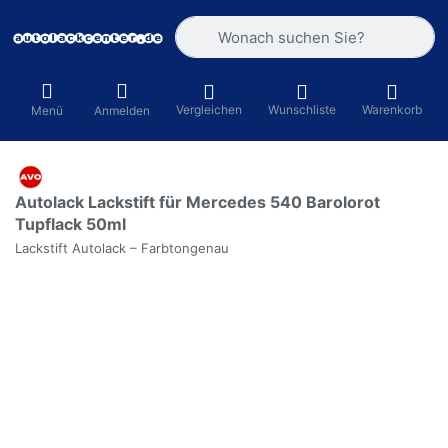
Geben Sie einen Suchbegriff ein. Währ
Vergleichen
Wunschliste
Warenkorb
Menü
Anmelden
Autolack Lackstift für Mercedes 540 Barolorot
Tupflack 50ml
Lackstift Autolack – Farbtongenau