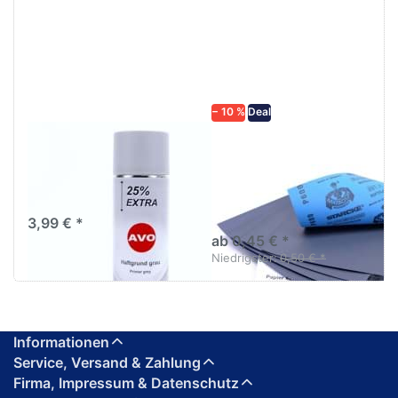
ENTER für
mehr
mehr
Optionen zu
Optionen
Schleifpapier
zu AVO
wasserfest
Haftgrund
in diversen
grau
Körnungen
Lackspray
500ml
− 10 %
Deal
AVO Haftgrund grau
Schleifpapier
Lackspray 500ml
wasserfest in
diversen Körnungen
Nass-Schleifpapier zur nass
und trocken anwendung
3,99 € *
ab 0,45 € *
Niedrigster:
0,50 € *
Informationen
Service, Versand & Zahlung
Firma, Impressum & Datenschutz