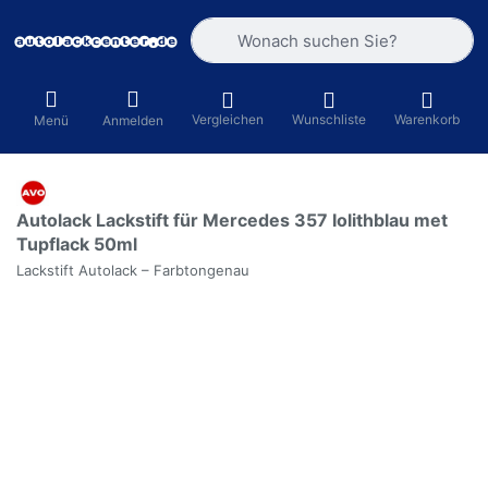
Geben Sie einen Suchbegriff ein. Währ
Vergleichen
Wunschliste
Warenkorb
Menü
Anmelden
Autolack Lackstift für Mercedes 357 Iolithblau met
Tupflack 50ml
Lackstift Autolack – Farbtongenau