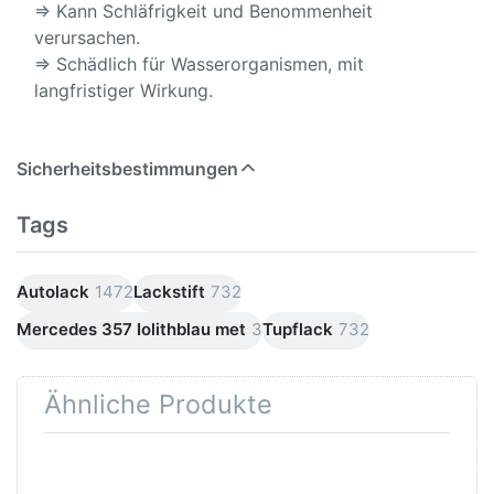
⇒ Kann Schläfrigkeit und Benommenheit
verursachen.
⇒ Schädlich für Wasserorganismen, mit
langfristiger Wirkung.
Sicherheitsbestimmungen
Tags
Autolack
1472
Lackstift
732
Mercedes 357 Iolithblau met
3
Tupflack
732
Ähnliche Produkte
Drücken
Drücken Sie
Sie
ENTER für