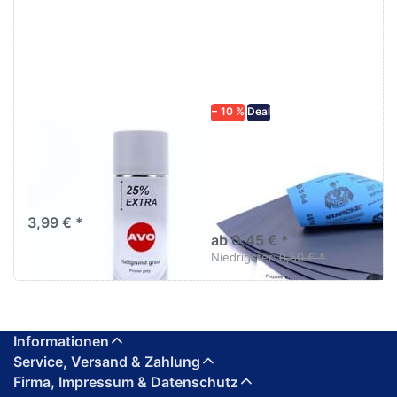
ENTER für
mehr
mehr
Optionen zu
Optionen
Schleifpapier
zu AVO
wasserfest
Haftgrund
in diversen
grau
Körnungen
Lackspray
500ml
− 10 %
Deal
AVO Haftgrund grau
Schleifpapier
Lackspray 500ml
wasserfest in
diversen Körnungen
Nass-Schleifpapier zur nass
und trocken anwendung
3,99 € *
ab 0,45 € *
Niedrigster:
0,50 € *
Informationen
Service, Versand & Zahlung
Firma, Impressum & Datenschutz