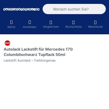
Geben Sie einen Suchbegriff ein. Währ
Vergleichen
Wunschliste
Warenkorb
Menü
Anmelden
Autolack Lackstift für Mercedes 170
Columbitschwarz Tupflack 50ml
Lackstift Autolack – Farbtongenau