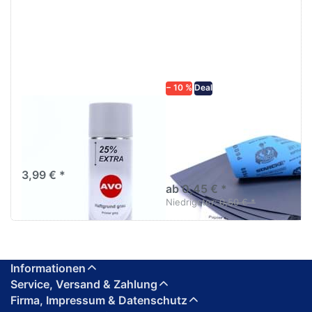
ENTER für
mehr
mehr
Optionen zu
Optionen
Schleifpapier
zu AVO
wasserfest
Haftgrund
in diversen
grau
Körnungen
Lackspray
500ml
− 10 %
Deal
AVO Haftgrund grau
Schleifpapier
Lackspray 500ml
wasserfest in
diversen Körnungen
Nass-Schleifpapier zur nass
und trocken anwendung
3,99 € *
ab 0,45 € *
Niedrigster:
0,50 € *
Informationen
Service, Versand & Zahlung
Firma, Impressum & Datenschutz