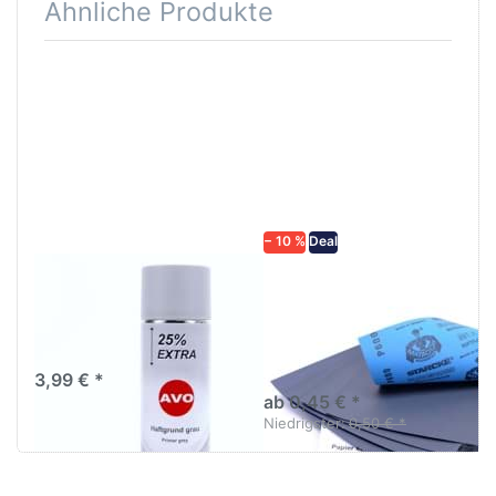
Ähnliche Produkte
Drücken
Drücken Sie
Sie
ENTER für
ENTER für
mehr
mehr
Optionen zu
Optionen
Schleifpapier
zu AVO
wasserfest
Haftgrund
in diversen
grau
Körnungen
Lackspray
500ml
− 10 %
Deal
AVO Haftgrund grau
Schleifpapier
Lackspray 500ml
wasserfest in
diversen Körnungen
Nass-Schleifpapier zur nass
und trocken anwendung
3,99 € *
ab 0,45 € *
Niedrigster:
0,50 € *