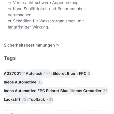
⇒ Verursacht schwere Augenreizung.
⇒ Kann Schläfrigkeit und Benommenheit
verursachen.
⇒ Schädlich für Wasserorganismen, mit
langfristiger Wirkung.
Sicherheitsbestimmungen
Tags
A037001
11
Autolack
1472
Eldoret Blue
3
FPC
3
Ineos Automotive
33
Ineos Automotive FPC Eldoret Blue
3
Ineos Grenadier
33
Lackstift
732
Tupflack
732