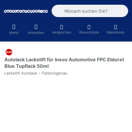
Geben Sie einen Suchbegriff ein. Währ
Vergleichen
Wunschliste
Warenkorb
Menü
Anmelden
Autolack Lackstift für Ineos Automotive FPC Eldoret
Blue Tupflack 50ml
Lackstift Autolack – Farbtongenau