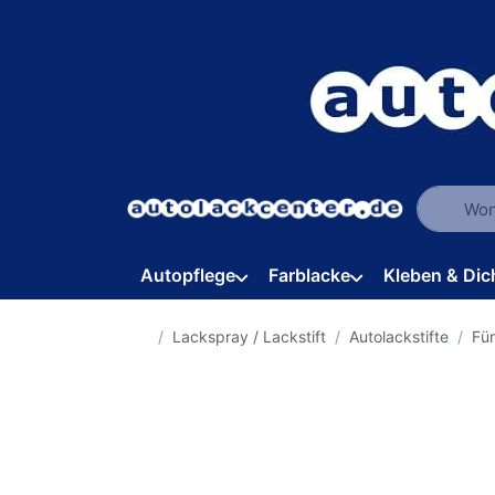
Geben Sie
Autopflege
Farblacke
Kleben & Dic
Startseite
Lackspray / Lackstift
Autolackstifte
Fü