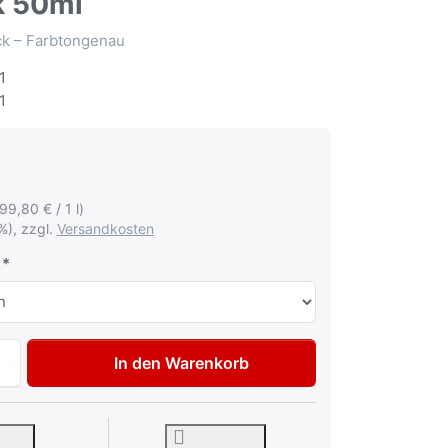
k 50ml
ack – Farbtongenau
1
1
199,80 € / 1 l)
%), zzgl.
Versandkosten
Autolack Lackstift für Mercedes 734 Hightechsilber met Tup
In den Warenkorb