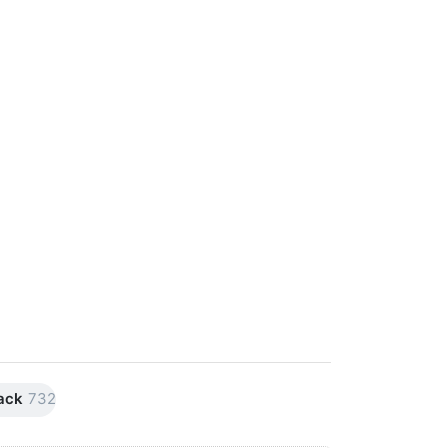
ack
732