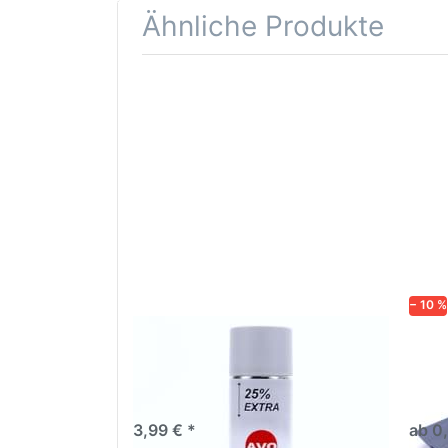
Ähnliche Produkte
Drücken
Drüc
Sie
ENT
ENTER für
mehr
Opti
Optionen
Schle
zu AVO
was
Haftgrund
in d
grau
Kör
Lackspray
500ml
− 10 %
AVO Haftgrund grau Lackspray
Schl
500ml
dive
Nass-
trock
3,99 € *
ab 0