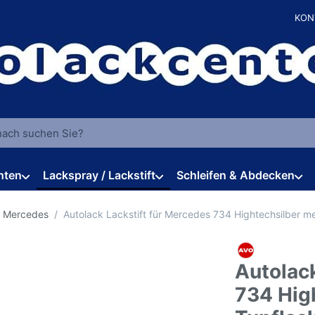
KON
 einen Suchbegriff ein. Während Sie tippen, erscheinen automat
hten
Lackspray / Lackstift
Schleifen & Abdecken
r Mercedes
Autolack Lackstift für Mercedes 734 Hightechsilber m
Autolack
734 Hig