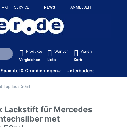
TAKT
SERVICE
NEWS
ANMELDEN
isch erste Ergebnisse. Drücken Sie die Eingabetaste, um alle 
Produkte
Wunsch
Waren
Vergleichen
Liste
Korb
Spachtel & Grundierungen
Unterbodenschutz / HV
et Tupflack 50ml
 Lackstift für Mercedes
htechsilber met