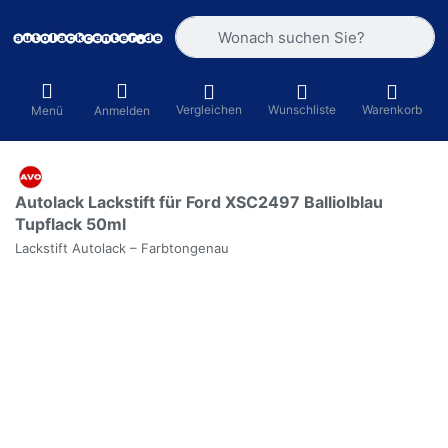
Geben Sie einen Suchbegriff ein. Währ
Vergleichen
Wunschliste
Warenkorb
Menü
Anmelden
Autolack Lackstift für Ford XSC2497 Balliolblau
Tupflack 50ml
Lackstift Autolack – Farbtongenau