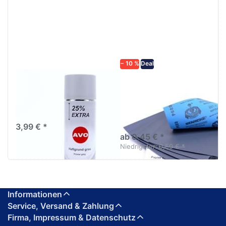
ENTER für
mehr
mehr
Optionen zu
Optionen
Schleifpapier
zu AVO
wasserfest
Haftgrund
in diversen
grau
Körnungen
Lackspray
500ml
− 10 %
Deal
AVO Haftgrund grau
Schleifpapier
Lackspray 500ml
wasserfest in
diversen Körnungen
Nass-Schleifpapier zur nass
und trocken anwendung
3,99 € *
ab 0,45 € *
Niedrigster:
0,50 € *
Informationen
Service, Versand & Zahlung
Firma, Impressum & Datenschutz