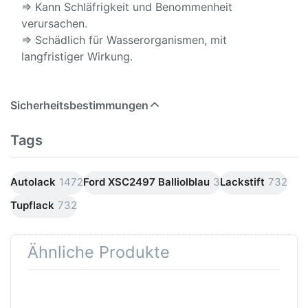
⇒ Kann Schläfrigkeit und Benommenheit
verursachen.
⇒ Schädlich für Wasserorganismen, mit
langfristiger Wirkung.
Sicherheitsbestimmungen
Tags
Autolack
1472
Ford XSC2497 Balliolblau
3
Lackstift
732
Tupflack
732
Ähnliche Produkte
Drücken
Drücken Sie
Sie
ENTER für