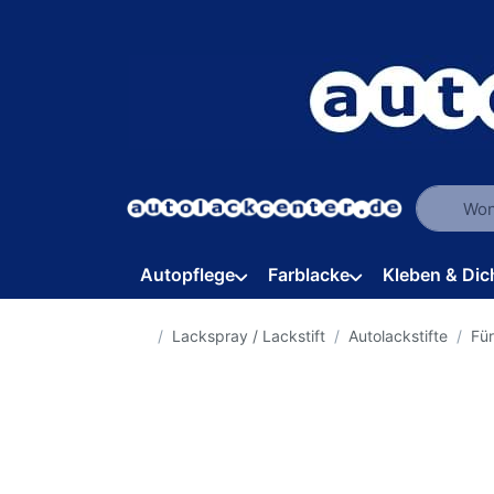
Geben Sie
Autopflege
Farblacke
Kleben & Dic
Startseite
Lackspray / Lackstift
Autolackstifte
Für