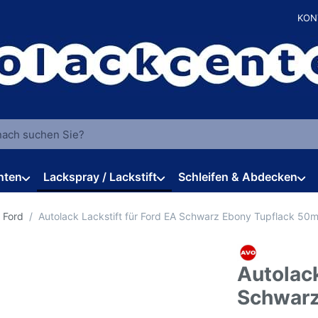
KON
 einen Suchbegriff ein. Während Sie tippen, erscheinen automat
hten
Lackspray / Lackstift
Schleifen & Abdecken
 Ford
Autolack Lackstift für Ford EA Schwarz Ebony Tupflack 50m
Autolack
Schwarz