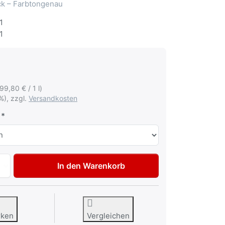
ack – Farbtongenau
1
1
199,80 € / 1 l)
%), zzgl.
Versandkosten
Autolack Lackstift für Ford EA Schwarz Ebony Tupflack 50ml
In den Warenkorb
rken
Vergleichen