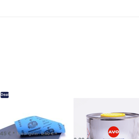
ken Sie
Drücken Sie
ER für
ENTER für
mehr
mehr Optionen
onen zu
zu AVO
ifpapier
Silikonentferner
serfest
/
iversen
Siliconentferner
nungen
500ml
A060105
Deal
eifpapier wasserfest in
AVO Silikonentferner /
rsen Körnungen
Siliconentferner 500ml
A060105
Schleifpapier zur nass und
en anwendung
,45 € *
Niedrigster:
0,50 € *