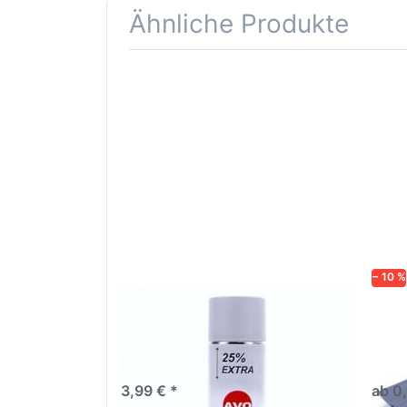
Ähnliche Produkte
Drücken
Drüc
Sie
ENT
ENTER für
mehr
Opti
Optionen
Schle
zu AVO
was
Haftgrund
in d
grau
Kör
Lackspray
500ml
− 10 %
AVO Haftgrund grau Lackspray
Schl
500ml
dive
Nass-
trock
3,99 € *
ab 0