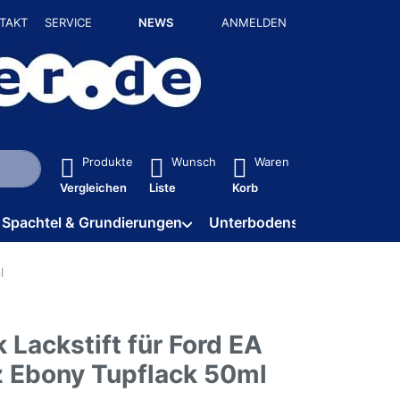
TAKT
SERVICE
NEWS
ANMELDEN
isch erste Ergebnisse. Drücken Sie die Eingabetaste, um alle 
Produkte
Wunsch
Waren
Vergleichen
Liste
Korb
Spachtel & Grundierungen
Unterbodenschutz / HV
l
 Lackstift für Ford EA
 Ebony Tupflack 50ml