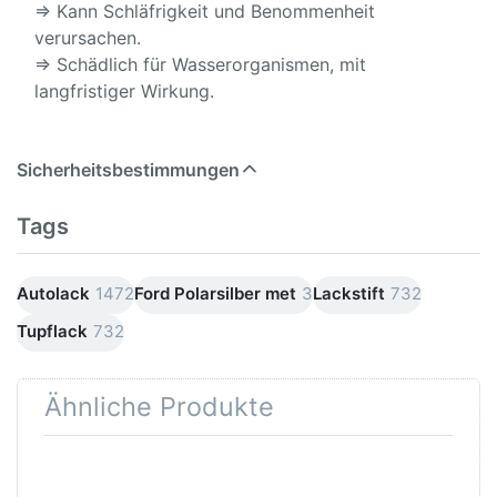
⇒ Kann Schläfrigkeit und Benommenheit
verursachen.
⇒ Schädlich für Wasserorganismen, mit
langfristiger Wirkung.
Sicherheitsbestimmungen
Tags
Autolack
1472
Ford Polarsilber met
3
Lackstift
732
Tupflack
732
Ähnliche Produkte
Drücken
Drücken Sie
Sie
ENTER für