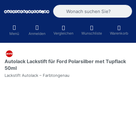
Geben Sie einen Suchbegriff ein. Währ
Vergleichen
Wunschliste
Warenkorb
Menü
Anmelden
Autolack Lackstift für Ford Polarsilber met Tupflack
50ml
Lackstift Autolack – Farbtongenau