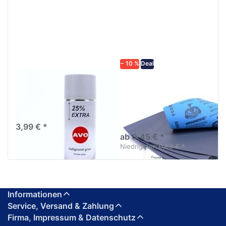
ENTER für
mehr
mehr
Optionen zu
Optionen
Schleifpapier
zu AVO
wasserfest
Haftgrund
in diversen
grau
Körnungen
Lackspray
500ml
− 10 %
Deal
AVO Haftgrund grau
Schleifpapier
Lackspray 500ml
wasserfest in
diversen Körnungen
Nass-Schleifpapier zur nass
und trocken anwendung
3,99 € *
ab 0,45 € *
Niedrigster:
0,50 € *
Informationen
Service, Versand & Zahlung
Firma, Impressum & Datenschutz