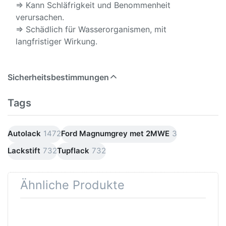
⇒ Kann Schläfrigkeit und Benommenheit
verursachen.
⇒ Schädlich für Wasserorganismen, mit
langfristiger Wirkung.
Sicherheitsbestimmungen
Tags
Autolack
1472
Ford Magnumgrey met 2MWE
3
Lackstift
732
Tupflack
732
Ähnliche Produkte
Drücken
Drücken Sie
Sie
ENTER für