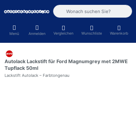
Geben Sie einen Suchbegriff ein. Währ
Vergleichen
Wunschliste
Warenkorb
Menü
Anmelden
Autolack Lackstift für Ford Magnumgrey met 2MWE
Tupflack 50ml
Lackstift Autolack – Farbtongenau