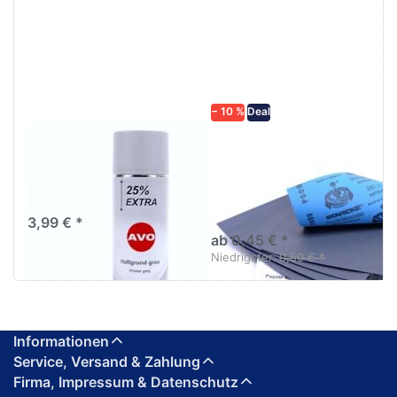
ENTER für
mehr
mehr
Optionen zu
Optionen
Schleifpapier
zu AVO
wasserfest
Haftgrund
in diversen
grau
Körnungen
Lackspray
500ml
− 10 %
Deal
AVO Haftgrund grau
Schleifpapier
Lackspray 500ml
wasserfest in
diversen Körnungen
Nass-Schleifpapier zur nass
und trocken anwendung
3,99 € *
ab 0,45 € *
Niedrigster:
0,50 € *
Informationen
Service, Versand & Zahlung
Firma, Impressum & Datenschutz