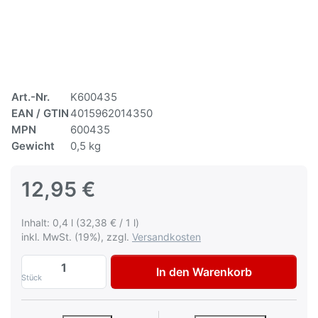
Art.-Nr.
K600435
EAN / GTIN
4015962014350
MPN
600435
Gewicht
0,5 kg
12,95 €
Inhalt: 0,4 l (32,38 € / 1 l)
inkl. MwSt. (19%), zzgl.
Versandkosten
Autolack Hyundai TWR Cool Red Lackspra
In den Warenkorb
Stück