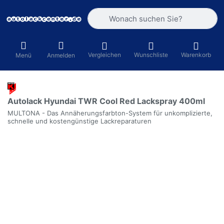
Geben Sie einen Suchbegriff ein. Währ
Vergleichen
Wunschliste
Warenkorb
Menü
Anmelden
Autolack Hyundai TWR Cool Red Lackspray 400ml
MULTONA - Das Annäherungsfarbton-System für unkomplizierte,
schnelle und kostengünstige Lackreparaturen