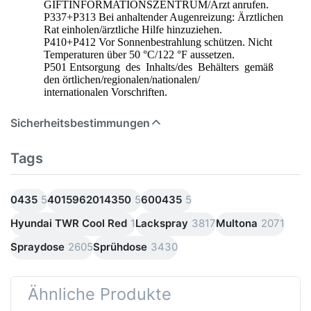
GIFTINFORMATIONSZENTRUM/Arzt anrufen.
P337+P313 Bei anhaltender Augenreizung: Ärztlichen
Rat einholen/ärztliche Hilfe hinzuziehen.
P410+P412 Vor Sonnenbestrahlung schützen. Nicht
Temperaturen über 50 °C/122 °F aussetzen.
P501 Entsorgung des Inhalts/des Behälters gemäß
den örtlichen/regionalen/nationalen/
internationalen Vorschriften.
Sicherheitsbestimmungen
Tags
0435
5
4015962014350
5
600435
5
Hyundai TWR Cool Red
1
Lackspray
3817
Multona
2071
Spraydose
2605
Sprühdose
3430
Ähnliche Produkte