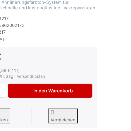
Annäherungsfarbton-System für
 schnelle und kostengünstige Lackreparaturen
1217
5962002173
217
kg
€
,38 € / 1 l)
%), zzgl.
Versandkosten
Autolack Honda G503P Amazon Green met Lackspray 400ml 
In den Warenkorb
rken
Vergleichen