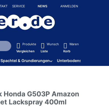
TAKT
SERVICE
NEWS
ANMELDEN
isch erste Ergebnisse. Drücken Sie die Eingabetaste, um alle 
Produkte
Wunsch
Waren
Vergleichen
Liste
Korb
Spachtel & Grundierungen
Unterbodenschutz / HV
k Honda G503P Amazon
et Lackspray 400ml