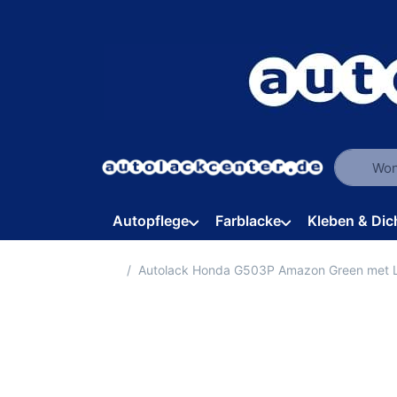
Geben Sie
Autopflege
Farblacke
Kleben & Dic
Startseite
Autolack Honda G503P Amazon Green met 