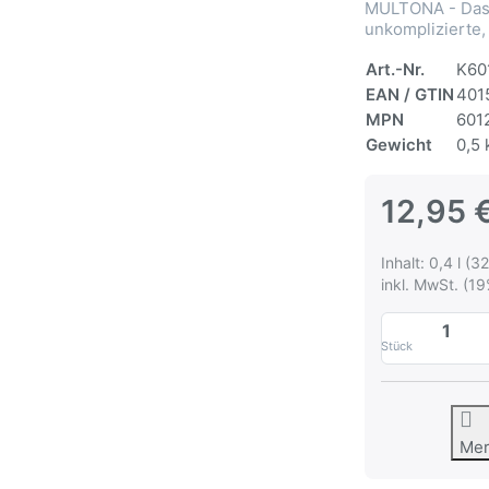
MULTONA - Das 
unkomplizierte,
Art.-Nr.
K60
EAN / GTIN
401
MPN
601
Gewicht
0,5 
12,95 
Inhalt: 0,4 l (32
inkl. MwSt. (19
Stück
Me