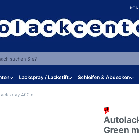
KON
 einen Suchbegriff ein. Während Sie tippen, erscheinen automat
hten
Lackspray / Lackstift
Schleifen & Abdecken
Lackspray 400ml
Autolac
Green m