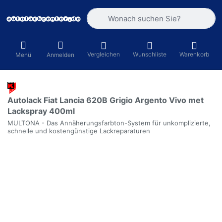
Geben Sie einen Suchbegriff ein. Währ
Vergleichen
Wunschliste
Warenkorb
Menü
Anmelden
Autolack Fiat Lancia 620B Grigio Argento Vivo met
Lackspray 400ml
MULTONA - Das Annäherungsfarbton-System für unkomplizierte,
schnelle und kostengünstige Lackreparaturen