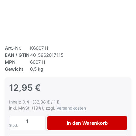
Art.-Nr.
K600711
EAN / GTIN
4015962017115
MPN
600711
Gewicht
0,5 kg
12,95 €
Inhalt: 0,4 l (32,38 € / 1 l)
inkl. MwSt. (19%), zzgl.
Versandkosten
Autolack Fiat Lancia 620B Grigio Argento
In den Warenkorb
Stück