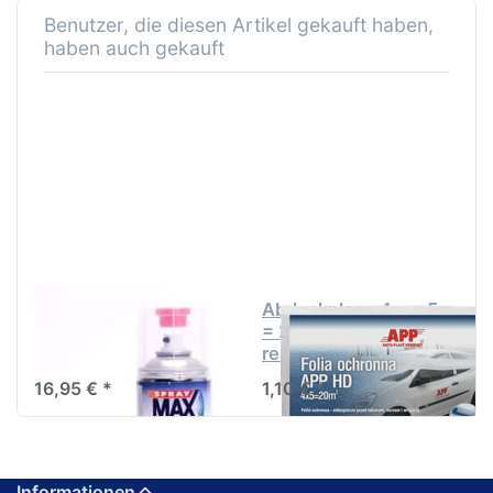
Benutzer, die diesen Artikel gekauft haben,
haben auch gekauft
SprayMax 2K Klarlack
Abdeckplane 4m x 5m
hochglänzend
= 20m² PE "extrem
680061
reissfest"
16,95 € *
1,10 € *
Informationen