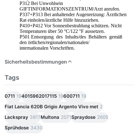
P312 Bei Unwohlsein
GIFTINFORMATIONSZENTRUM/Arzt anrufen.
P337+P313 Bei anhaltender Augenreizung: Ärztlichen
Rat einholen/ärztliche Hilfe hinzuziehen.
P410+P412 Vor Sonnenbestrahlung schützen. Nicht
Temperaturen über 50 °C/122 °F aussetzen.
P501 Entsorgung des Inhalts/des Behälters gemäß
den örtlichen/regionalen/nationalen/
internationalen Vorschriften.
Sicherheitsbestimmungen
Tags
0711
19
4015962017115
19
600711
19
Fiat Lancia 620B Grigio Argento Vivo met
2
Lackspray
3817
Multona
2071
Spraydose
2605
Sprühdose
3430