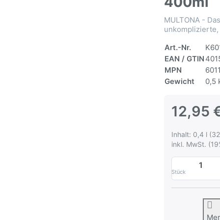
400ml
MULTONA - Das 
unkomplizierte,
Art.-Nr.
K60
EAN / GTIN
401
MPN
601
Gewicht
0,5 
12,95 
Inhalt: 0,4 l (32
inkl. MwSt. (19
Stück
Me