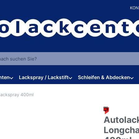
KON
 einen Suchbegriff ein. Während Sie tippen, erscheinen automat
hten
Lackspray / Lackstift
Schleifen & Abdecken
Lackspray 400ml
Autolac
Longcha