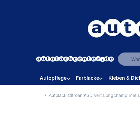
Geben Sie
Autopflege
Farblacke
Kleben & Dic
Startseite
Autolack Citroen KSD Vert Longchamp met 