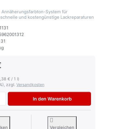
Annäherungsfarbton-System für
 schnelle und kostengünstige Lackreparaturen
1131
5962001312
131
kg
€
,38 € / 1 l)
%), zzgl.
Versandkosten
Autolack Citroen KSD Vert Longchamp met Lackspray 400ml
In den Warenkorb
rken
Vergleichen