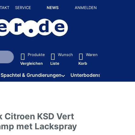
TAKT
SERVICE
NEWS
ANMELDEN
isch erste Ergebnisse. Drücken Sie die Eingabetaste, um alle 
Produkte
Wunsch
Waren
Vergleichen
Liste
Korb
Spachtel & Grundierungen
Unterbodenschutz / HV
k Citroen KSD Vert
mp met Lackspray