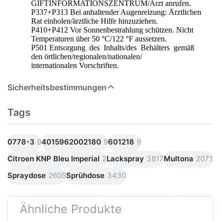
GIFTINFORMATIONSZENTRUM/Arzt anrufen.
P337+P313 Bei anhaltender Augenreizung: Ärztlichen
Rat einholen/ärztliche Hilfe hinzuziehen.
P410+P412 Vor Sonnenbestrahlung schützen. Nicht
Temperaturen über 50 °C/122 °F aussetzen.
P501 Entsorgung des Inhalts/des Behälters gemäß
den örtlichen/regionalen/nationalen/
internationalen Vorschriften.
Sicherheitsbestimmungen
Tags
0778-3
9
4015962002180
9
601218
9
Citroen KNP Bleu Imperial
2
Lackspray
3817
Multona
2071
Spraydose
2605
Sprühdose
3430
Ähnliche Produkte