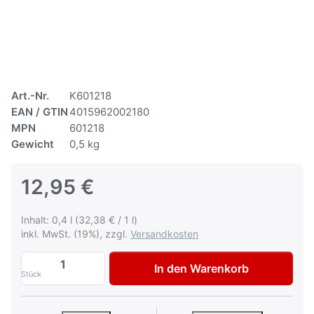
Art.-Nr.
K601218
EAN / GTIN
4015962002180
MPN
601218
Gewicht
0,5 kg
12,95 €
Inhalt: 0,4 l (32,38 € / 1 l)
inkl. MwSt. (19%), zzgl.
Versandkosten
Autolack Citroen KNP Bleu Imperial Lack
In den Warenkorb
Stück