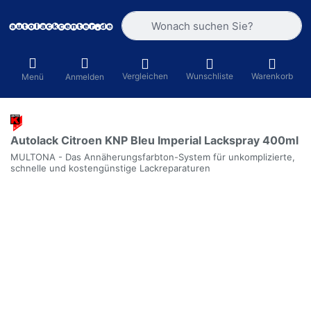
Geben Sie einen Suchbegriff ein. Währ
Vergleichen
Wunschliste
Warenkorb
Menü
Anmelden
Autolack Citroen KNP Bleu Imperial Lackspray 400ml
MULTONA - Das Annäherungsfarbton-System für unkomplizierte,
schnelle und kostengünstige Lackreparaturen