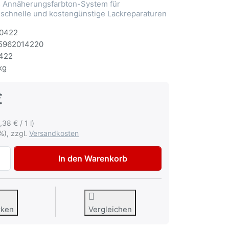
Annäherungsfarbton-System für
 schnelle und kostengünstige Lackreparaturen
0422
5962014220
422
kg
€
,38 € / 1 l)
%), zzgl.
Versandkosten
Autolack Citroen EJX Rouge Furio Lackspray 400ml zu 12,9
In den Warenkorb
rken
Vergleichen