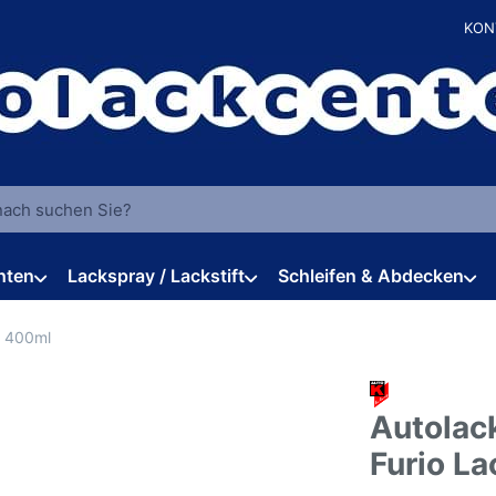
KON
 einen Suchbegriff ein. Während Sie tippen, erscheinen automat
hten
Lackspray / Lackstift
Schleifen & Abdecken
y 400ml
Autolac
Furio L