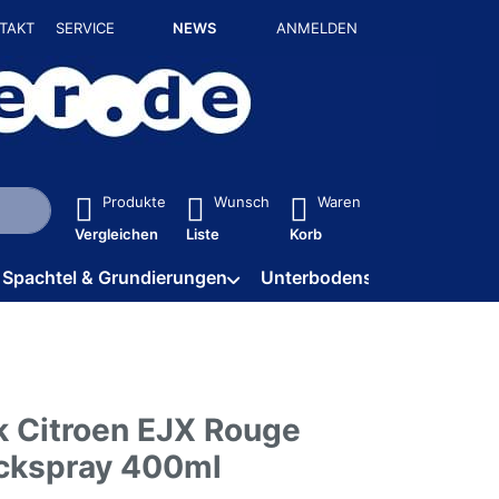
TAKT
SERVICE
NEWS
ANMELDEN
isch erste Ergebnisse. Drücken Sie die Eingabetaste, um alle 
Produkte
Wunsch
Waren
Vergleichen
Liste
Korb
Spachtel & Grundierungen
Unterbodenschutz / HV
k Citroen EJX Rouge
ackspray 400ml