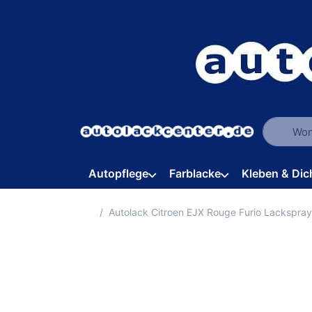
Geben Sie
Autopflege
Farblacke
Kleben & Dic
Startseite
Autolack Citroen EJX Rouge Furio Lackspra