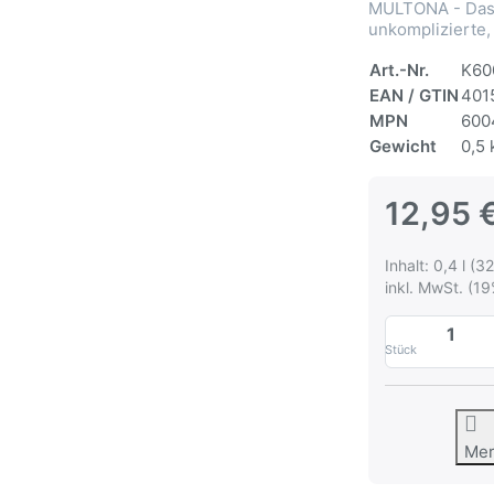
MULTONA - Das 
unkomplizierte,
Art.-Nr.
K60
EAN / GTIN
401
MPN
600
Gewicht
0,5 
12,95 
Inhalt: 0,4 l (32
inkl. MwSt. (19
Stück
Me