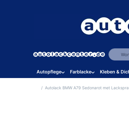
Geben Sie
Autopflege
Farblacke
Kleben & Dic
Startseite
Autolack BMW A79 Sedonarot met Lackspra