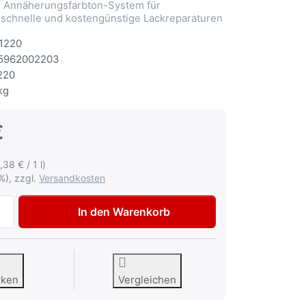
Annäherungsfarbton-System für
 schnelle und kostengünstige Lackreparaturen
1220
5962002203
220
kg
€
,38 € / 1 l)
%), zzgl.
Versandkosten
Autolack BMW A79 Sedonarot met Lackspray 400ml zu 12,9
In den Warenkorb
rken
Vergleichen