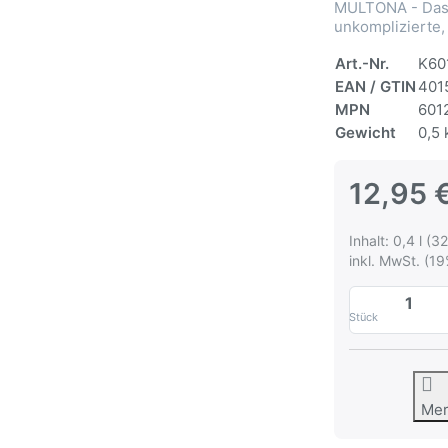
MULTONA - Das 
unkomplizierte,
Art.-Nr.
K60
EAN / GTIN
401
MPN
601
Gewicht
0,5 
12,95 
Inhalt: 0,4 l (32
inkl. MwSt. (19
Stück
Me