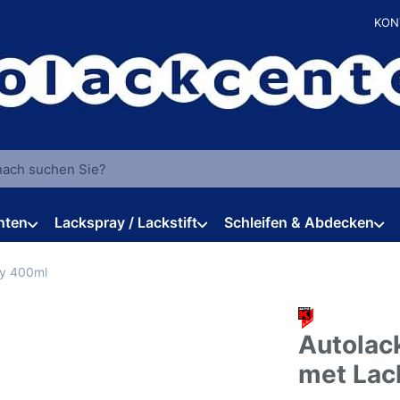
KON
 einen Suchbegriff ein. Während Sie tippen, erscheinen automat
hten
Lackspray / Lackstift
Schleifen & Abdecken
y 400ml
Autolac
met Lac