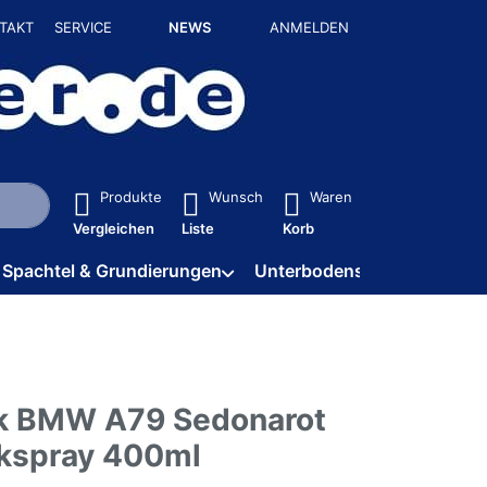
TAKT
SERVICE
NEWS
ANMELDEN
isch erste Ergebnisse. Drücken Sie die Eingabetaste, um alle 
Produkte
Wunsch
Waren
Vergleichen
Liste
Korb
Spachtel & Grundierungen
Unterbodenschutz / HV
k BMW A79 Sedonarot
kspray 400ml