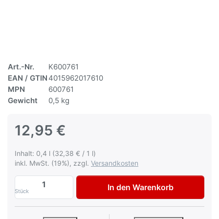
Art.-Nr.
K600761
EAN / GTIN
4015962017610
MPN
600761
Gewicht
0,5 kg
12,95 €
Inhalt: 0,4 l (32,38 € / 1 l)
inkl. MwSt. (19%), zzgl.
Versandkosten
Autolack BMW 327 Santorinblau Lackspra
In den Warenkorb
Stück