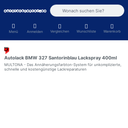
Geben Sie einen Suchbegriff ein. Währ
Vergleichen
Wunschliste
Warenkorb
Menü
Anmelden
Autolack BMW 327 Santorinblau Lackspray 400ml
MULTONA - Das Annäherungsfarbton-System für unkomplizierte,
schnelle und kostengünstige Lackreparaturen