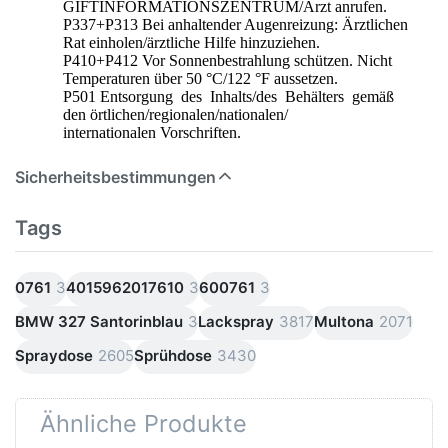
GIFTINFORMATIONSZENTRUM/Arzt anrufen.
P337+P313 Bei anhaltender Augenreizung: Ärztlichen
Rat einholen/ärztliche Hilfe hinzuziehen.
P410+P412 Vor Sonnenbestrahlung schützen. Nicht
Temperaturen über 50 °C/122 °F aussetzen.
P501 Entsorgung des Inhalts/des Behälters gemäß
den örtlichen/regionalen/nationalen/
internationalen Vorschriften.
Sicherheitsbestimmungen
Tags
0761
3
4015962017610
3
600761
3
BMW 327 Santorinblau
3
Lackspray
3817
Multona
2071
Spraydose
2605
Sprühdose
3430
Ähnliche Produkte