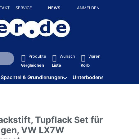
TAKT
SERVICE
NEWS
ANMELDEN
isch erste Ergebnisse. Drücken Sie die Eingabetaste, um alle 
Produkte
Wunsch
Waren
Vergleichen
Liste
Korb
Spachtel & Grundierungen
Unterbodenschutz / HV
ckstift, Tupflack Set für
agen, VW LX7W