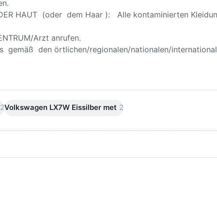
en.
AUT (oder dem Haar ): Alle kontaminierten Kleidungss
ENTRUM/Arzt anrufen.
 gemäß den örtlichen/regionalen/nationalen/international
2
Volkswagen LX7W Eissilber met
2
rücken Sie
Drücken
ER für mehr
Sie
ptionen zu
ENTER
K Lackstift,
für mehr
Tupflack,
Optionen
osionsschutz-
zu AutoK
ndierung rot
Lackstift.