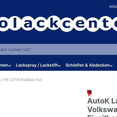
KON
 einen Suchbegriff ein. Während Sie tippen, erscheinen automat
hten
Lackspray / Lackstift
Schleifen & Abdecken
n, VW LX7W Eissilber met
AutoK La
Volksw