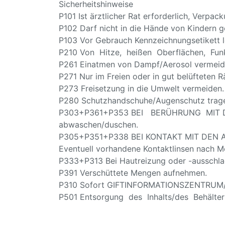
Sicherheitshinweise
P101 Ist ärztlicher Rat erforderlich, Verpa
P102 Darf nicht in die Hände von Kindern g
P103 Vor Gebrauch Kennzeichnungsetikett l
P210 Von Hitze, heißen Oberflächen, Funk
P261 Einatmen von Dampf/Aerosol vermeid
P271 Nur im Freien oder in gut belüfteten
P273 Freisetzung in die Umwelt vermeiden.
P280 Schutzhandschuhe/Augenschutz trag
P303+P361+P353 BEI BERÜHRUNG MIT DER H
abwaschen/duschen.
P305+P351+P338 BEI KONTAKT MIT DEN AUG
Eventuell vorhandene Kontaktlinsen nach Mö
P333+P313 Bei Hautreizung oder -ausschlag:
P391 Verschüttete Mengen aufnehmen.
P310 Sofort GIFTINFORMATIONSZENTRUM/A
P501 Entsorgung des Inhalts/des Behälters