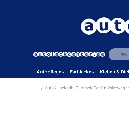
Geben Sie
Autopflege
Farblacke
Kleben & Dic
Startseite
AutoK Lackstift, Tupflack Set für Volkswage