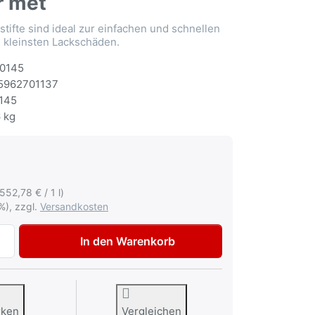
r met
tifte sind ideal zur einfachen und schnellen
 kleinsten Lackschäden.
0145
5962701137
145
 kg
(552,78 € / 1 l)
%), zzgl.
Versandkosten
AutoK Lackstift, Tupflack Set für Volkswagen, VW LX7W Eiss
In den Warenkorb
rken
Vergleichen