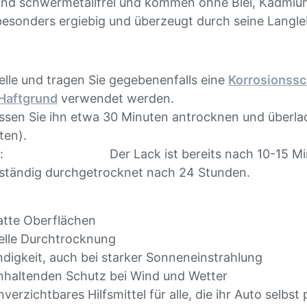
 sind schwermetallfrei und kommen ohne Blei, Kadm
besonders ergiebig und überzeugt durch seine Langle
elle und tragen Sie gegebenenfalls eine
Korrosionss
 Haftgrund
verwendet werden.
lassen Sie ihn etwa 30 Minuten antrocknen und überla
ten).
d kurz: Der Lack ist bereits nach 10-15 M
tändig durchgetrocknet nach 24 Stunden.
atte Oberflächen
lle Durchtrocknung
digkeit, auch bei starker Sonneneinstrahlung
nhaltenden Schutz bei Wind und Wetter
nverzichtbares Hilfsmittel für alle, die ihr Auto selb