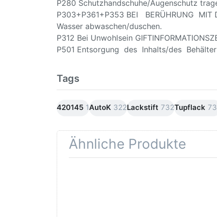
P280 Schutzhandschuhe/Augenschutz trag
P303+P361+P353 BEI BERÜHRUNG MIT DER H
Wasser abwaschen/duschen.
P312 Bei Unwohlsein GIFTINFORMATIONSZ
P501 Entsorgung des Inhalts/des Behälters
Tags
420145
1
AutoK
322
Lackstift
732
Tupflack
73
Ähnliche Produkte
Drücken Sie
D
ENTER für
ENT
mehr
O
Optionen zu
Auto
Schleifpapier
wasserfest
Korr
in diversen
Gru