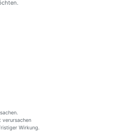
öchten.
rsachen.
t verursachen
ristiger Wirkung.