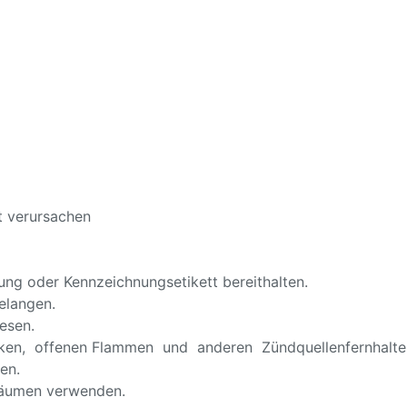
t verursachen
ckung oder Kennzeichnungsetikett bereithalten.
elangen.
esen.
ken, offenen Flammen und anderen Zündquellenfernhalten
en.
 Räumen verwenden.