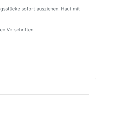
tücke sofort ausziehen. Haut mit
en Vorschriften
Drücken Sie
ENTER für
mehr
Optionen zu
Schleifblüten
+
Schleifklotz