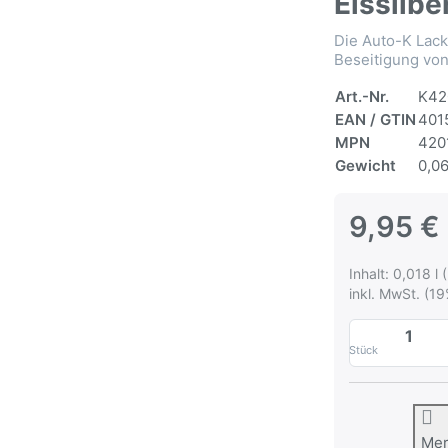
Eissilbe
Die Auto-K Lacks
Beseitigung von
Art.-Nr.
K42
EAN / GTIN
401
MPN
420
Gewicht
0,06
9,95 €
Inhalt: 0,018 l 
inkl. MwSt. (19
Stück
Me