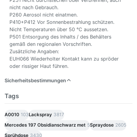
P251 Nicht durchstechen oder verbrennen, auch
nicht nach Gebrauch.
P260 Aerosol nicht einatmen.
P410+P412 Vor Sonnenbestrahlung schützen.
Nicht Temperaturen über 50 °C aussetzen.
P501 Entsorgung des Inhalts / des Behälters
gemäß den regionalen Vorschriften.
Zusätzliche Angaben:
EUH066 Wiederholter Kontakt kann zu spröder
oder rissiger Haut führen.
Sicherheitsbestimmungen
Tags
A0010
103
Lackspray
3817
Mercedes 197 Obsidianschwarz met
5
Spraydose
2605
Sprühdose
3430