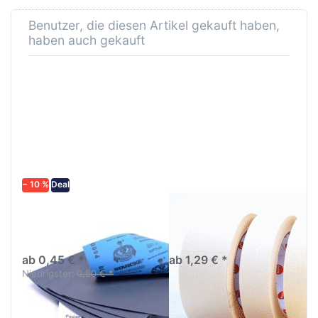
Benutzer, die diesen Artikel gekauft haben,
haben auch gekauft
− 10 %
Deal
Schleifpapier
AVO Abklebeband
wasserfest in
Abklebeband hell bis
diversen Körnungen
80C°/1h
ab 0,45 € *
ab 1,29 € *
Niedrigster:
0,50 € *