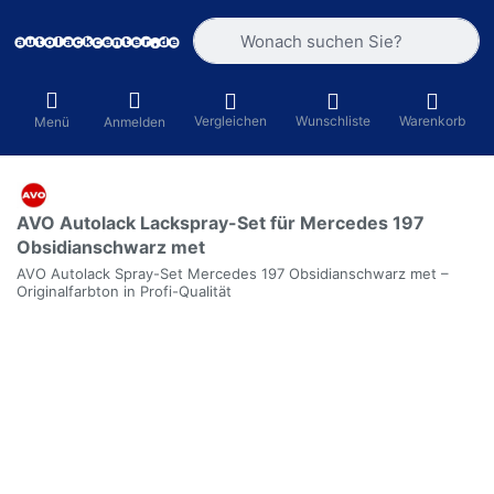
Geben Sie einen Suchbegriff ein. Währ
Vergleichen
Wunschliste
Warenkorb
Menü
Anmelden
AVO Autolack Lackspray-Set für Mercedes 197
Obsidianschwarz met
AVO Autolack Spray-Set Mercedes 197 Obsidianschwarz met –
Originalfarbton in Profi-Qualität