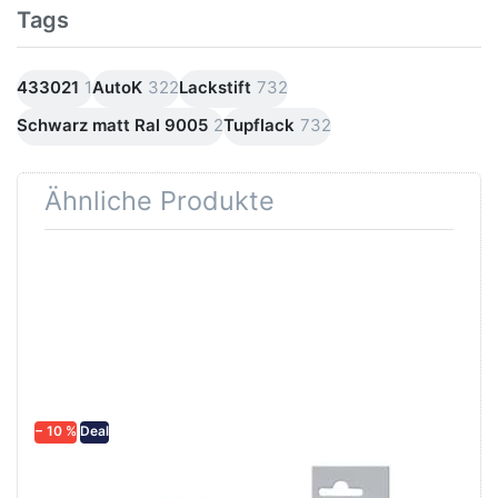
Tags
433021
1
AutoK
322
Lackstift
732
Schwarz matt Ral 9005
2
Tupflack
732
Ähnliche Produkte
Drücken Sie
Drücken Sie
ENTER für
ENTER für mehr
mehr
Optionen zu
Optionen zu
AutoK Lackstift,
Schleifpapier
Tupflack,
wasserfest
Korrosionsschutz-
in diversen
Grundierung rot
Körnungen
− 10 %
Deal
Schleifpapier
AutoK Lackstift,
wasserfest in
Tupflack,