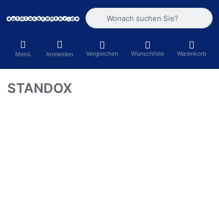
Geben Sie einen Suchbegriff ein. Währ
Vergleichen
Wunschliste
Warenkorb
Menü
Anmelden
STANDOX