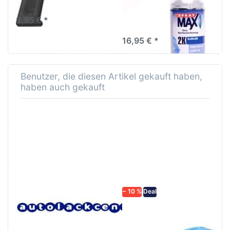
680061
SprayMax 2K Klarlack –
3,95 € *
hochglänzend, kratz- &
benzinfest, ideal für
16,95 € *
professionelle KFZ-
Lackierungen.
Benutzer, die diesen Artikel gekauft haben,
haben auch gekauft
− 10 %
Deal
Lacksiebe, Faltsiebe,
Schleifpapier
Farbsiebe, 190µm
wasserfest in
diversen Körnungen