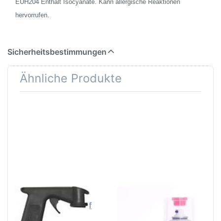
EUH204 Enthält Isocyanate. Kann allergische Reaktionen
hervorrufen.
Sicherheitsbestimmungen
Ähnliche Produkte
Drücken
Drücken Sie
Sie
ENTER für
ENTER
mehr
für mehr
Optionen zu
Optionen
SprayMax 2K
zu
Klarlack
SprayMax
hochglänzend
Handgriff
680061
SPRAYMAX
SPRAYMAX
SprayMax Handgriff
SprayMax 2K Klarlack
hochglänzend